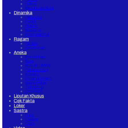
Halbar
Kepulauan Sula
Dinamika
Peristiwa
Politik
Hukrim
Nasional
Internasional
Ragam
Ekobis
Kesehatan
Aneka
Pendidikan
Bola
Rumah UMKM
Pilkada 2024
Kokang
Entertainment
Gaya Hidup
Teknologi
Otomotif
Liputan Khusus
Cek Fakta
Loker
Sastra
Puisi
Cerpen
Opini