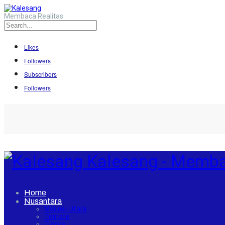
Membaca Realitas
Likes
Followers
Subscribers
Followers
Kalesang - Memba
Home
Nusantara
Maluku Utara
Ternate
Tidore