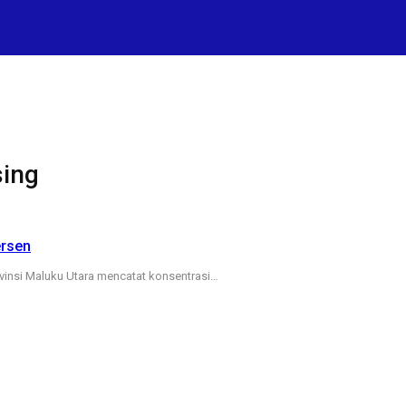
sing
ersen
ovinsi Maluku Utara mencatat konsentrasi…