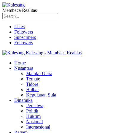
Membaca Realitas
Likes
Followers
Subscribers
Followers
Kalesang - Membaca Realitas
Home
Nusantara
Maluku Utara
Ternate
Tidore
Halbar
Kepulauan Sula
Dinamika
Peristiwa
Politik
Hukrim
Nasional
Internasional
Ragam