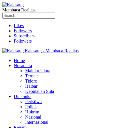
Membaca Realitas
Likes
Followers
Subscribers
Followers
Kalesang - Membaca Realitas
Home
Nusantara
Maluku Utara
Ternate
Tidore
Halbar
Kepulauan Sula
Dinamika
Peristiwa
Politik
Hukrim
Nasional
Internasional
Ragam