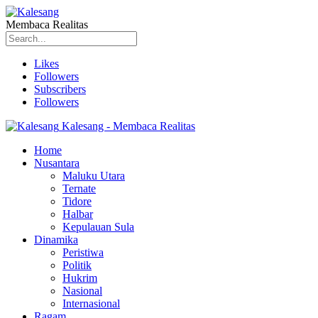
Membaca Realitas
Likes
Followers
Subscribers
Followers
Kalesang - Membaca Realitas
Home
Nusantara
Maluku Utara
Ternate
Tidore
Halbar
Kepulauan Sula
Dinamika
Peristiwa
Politik
Hukrim
Nasional
Internasional
Ragam