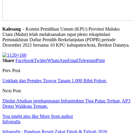
Kalesang
– Komisi Pemilihan Umum (KPU) Provinsi Maluku
Utara (Malut) telah melaksanakan rapat pleno rekapitulasi
Pemutakhiran Daftar Pemilih Berkelanjutan (PDPB) periode
Desember 2021 bersama 10 KPU kabupaten/kota, Berikut Datanya.
Share
Facebook
Twitter
WhatsApp
Email
Telegram
Print
Prev Post
Unkhair dan Pemdes Tiowor Tanam 1.000 Bibit Pohon
Next Post
Dinilai Abaikan pembangunan Infrastruktur Tiga Pulau Terluar, AP3
Demo Walikota Ternate.
You might also like
More from author
Infografis
Infografis : Panduan Resmi Zakat Fitrah & Fidyah 2026