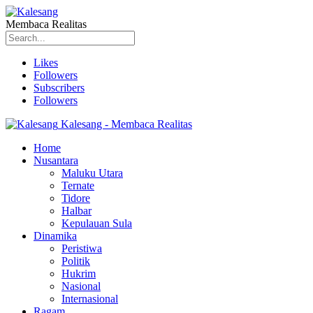
Membaca Realitas
Likes
Followers
Subscribers
Followers
Kalesang - Membaca Realitas
Home
Nusantara
Maluku Utara
Ternate
Tidore
Halbar
Kepulauan Sula
Dinamika
Peristiwa
Politik
Hukrim
Nasional
Internasional
Ragam