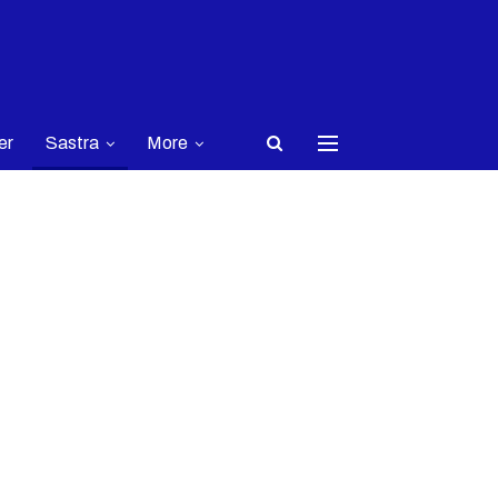
er
Sastra
More