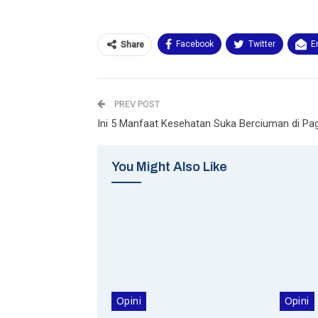
Facebook
Twitter
E
Share
PREV POST
Ini 5 Manfaat Kesehatan Suka Berciuman di Pag
You Might Also Like
Opini
Opini