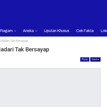
Ragam
Aneka
Liputan Khusus
Cek Fakta
Lok
idadari Tak Bersayap
adari Tak Bersayap
Puisi
Sastra