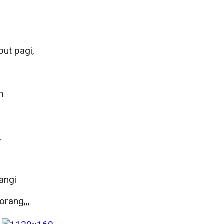
ut pagi,
n
,
angi
rang,,,