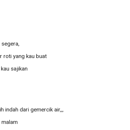
p
 segera,
 roti yang kau buat
kau sajikan
 indah dari gemercik air,,,
n malam