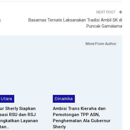
NEXT POST
g
Basarnas Ternate Laksanakan Tradisi Ambil SK di
Puncak Gamalama
More From Author
 Utara
Dinamika
r Sherly Siapkan
Ambisi Trans Kieraha dan
isasi RSU dan RSJ
Pemotongan TPP ASN,
 Tingkatkan Layanan
Penghematan Ala Gubernur
tan…
Sherly