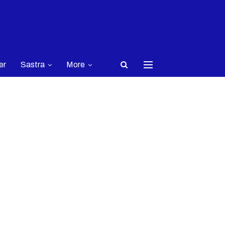
er
Sastra
More