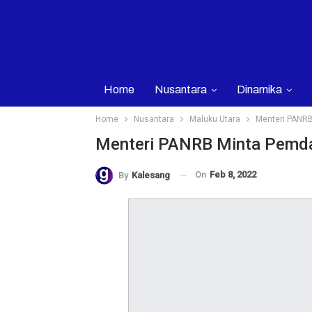
Home
Nusantara
Dinamika
Home
Nusantara
Maluku Utara
Menteri PANRB
Menteri PANRB Minta Pemda
On
Feb 8, 2022
By
Kalesang