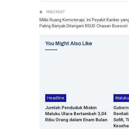
PREV POST
Miliki Ruang Kemoterapi, Ini Peyakit Kanker yan
Paling Banyak Ditangani RSUD Chasan Boesoiri
You Might Also Like
Headline
Maluku
Jumlah Penduduk Miskin
Gubernu
Maluku Utara Bertambah 3,04
Revital
Ribu Orang dalam Enam Bulan
Sofifi,
Keseha