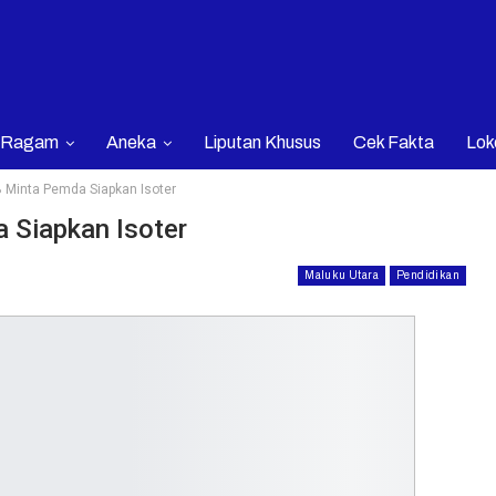
Ragam
Aneka
Liputan Khusus
Cek Fakta
Lok
 Minta Pemda Siapkan Isoter
 Siapkan Isoter
Maluku Utara
Pendidikan