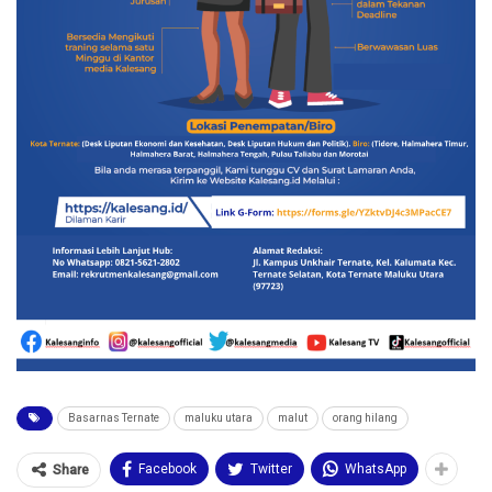
Basarnas Ternate
maluku utara
malut
orang hilang
Facebook
Twitter
WhatsApp
Share