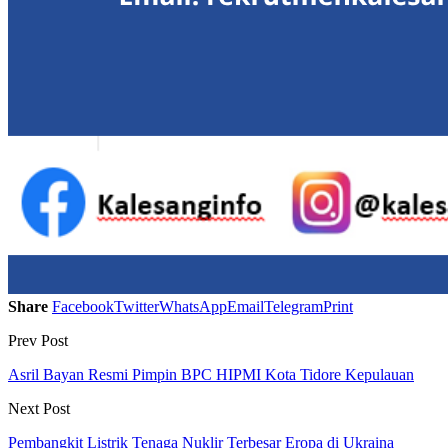
Share
Facebook
Twitter
WhatsApp
Email
Telegram
Print
Prev Post
Asril Bayan Resmi Pimpin BPC HIPMI Kota Tidore Kepulauan
Next Post
Pembangkit Listrik Tenaga Nuklir Terbesar Eropa di Ukraina