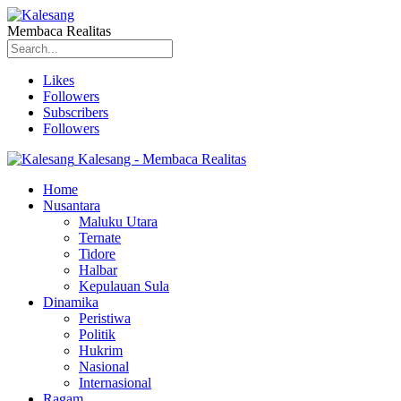
Membaca Realitas
Likes
Followers
Subscribers
Followers
Kalesang - Membaca Realitas
Home
Nusantara
Maluku Utara
Ternate
Tidore
Halbar
Kepulauan Sula
Dinamika
Peristiwa
Politik
Hukrim
Nasional
Internasional
Ragam