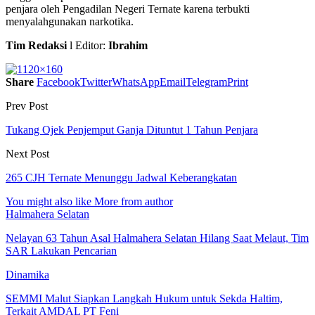
penjara oleh Pengadilan Negeri Ternate karena terbukti
menyalahgunakan narkotika.
Tim Redaksi
l Editor:
Ibrahim
Share
Facebook
Twitter
WhatsApp
Email
Telegram
Print
Prev Post
Tukang Ojek Penjemput Ganja Dituntut 1 Tahun Penjara
Next Post
265 CJH Ternate Menunggu Jadwal Keberangkatan
You might also like
More from author
Halmahera Selatan
Nelayan 63 Tahun Asal Halmahera Selatan Hilang Saat Melaut, Tim
SAR Lakukan Pencarian
Dinamika
SEMMI Malut Siapkan Langkah Hukum untuk Sekda Haltim,
Terkait AMDAL PT Feni