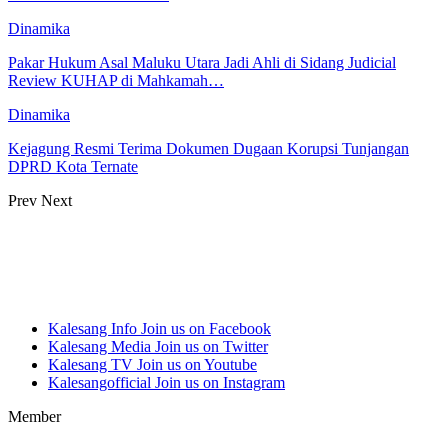
Dinamika
Pakar Hukum Asal Maluku Utara Jadi Ahli di Sidang Judicial
Review KUHAP di Mahkamah…
Dinamika
Kejagung Resmi Terima Dokumen Dugaan Korupsi Tunjangan
DPRD Kota Ternate
Prev
Next
Kalesang Info
Join us on Facebook
Kalesang Media
Join us on Twitter
Kalesang TV
Join us on Youtube
Kalesangofficial
Join us on Instagram
Member