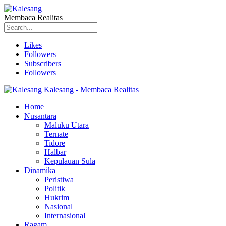
Membaca Realitas
Likes
Followers
Subscribers
Followers
Kalesang - Membaca Realitas
Home
Nusantara
Maluku Utara
Ternate
Tidore
Halbar
Kepulauan Sula
Dinamika
Peristiwa
Politik
Hukrim
Nasional
Internasional
Ragam