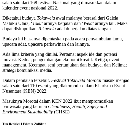
salah satu dari 168 festival Nasional yang dimasukkan dalam
kalender event nasional 2022.
Diketahui budaya
Tokuwela
awal mulanya berasal dari Galela
Maluku Utara, ‘
Toku
’ artinya berjalan dan ‘
Wela
’ artinya tali. Maka
dapat disimpulkan
Tokuwela
adalah berjalan diatas tangan.
Budaya ini biasanya dipentaskan pada acara penyambutan tamu,
upacara adat, upacara perkawinan dan lainnya.
Ada lima kriteria yang dinilai. Pertama; aspek ide dan potensi
inovasi. Kedua; pengembangan ekonomi kreatif. Ketiga; event
management. Keempat; seni pertunjukan dan budaya, dan Kelima;
strategi komunikasi media.
Dalam penilaian tersebut,
Festival Tokuwela Morotai
masuk menjadi
salah satu dari 110 event yang diakomodir dalam Kharisma Event
Nusantara (KEN) 2022.
Masuknya Morotai dalam KEN 2022 ikut mempromosikan
pariwisata yang bernilai
Cleanliness, Health, Safety and
Environment Sustainability
(CHSE).
Tim Redaksi
l Editor:
Zulfikar