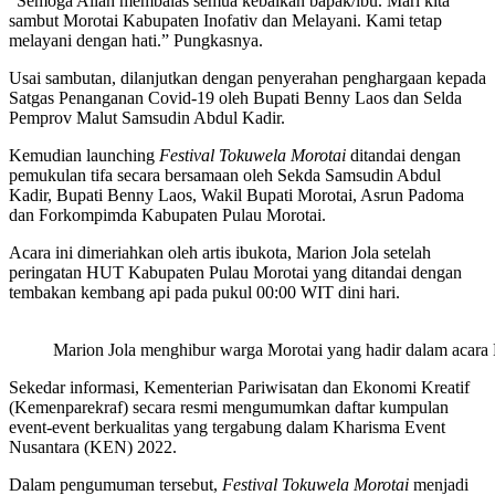
“Semoga Allah membalas semua kebaikan bapak/ibu. Mari kita
sambut Morotai Kabupaten Inofativ dan Melayani. Kami tetap
melayani dengan hati.” Pungkasnya.
Usai sambutan, dilanjutkan dengan penyerahan penghargaan kepada
Satgas Penanganan Covid-19 oleh Bupati Benny Laos dan Selda
Pemprov Malut Samsudin Abdul Kadir.
Kemudian launching
Festival Tokuwela Morotai
ditandai dengan
pemukulan tifa secara bersamaan oleh Sekda Samsudin Abdul
Kadir, Bupati Benny Laos, Wakil Bupati Morotai, Asrun Padoma
dan Forkompimda Kabupaten Pulau Morotai.
Acara ini dimeriahkan oleh artis ibukota, Marion Jola setelah
peringatan HUT Kabupaten Pulau Morotai yang ditandai dengan
tembakan kembang api pada pukul 00:00 WIT dini hari.
Marion Jola menghibur warga Morotai yang hadir dalam acara
Sekedar informasi, Kementerian Pariwisatan dan Ekonomi Kreatif
(Kemenparekraf) secara resmi mengumumkan daftar kumpulan
event-event berkualitas yang tergabung dalam Kharisma Event
Nusantara (KEN) 2022.
Dalam pengumuman tersebut,
Festival Tokuwela Morotai
menjadi