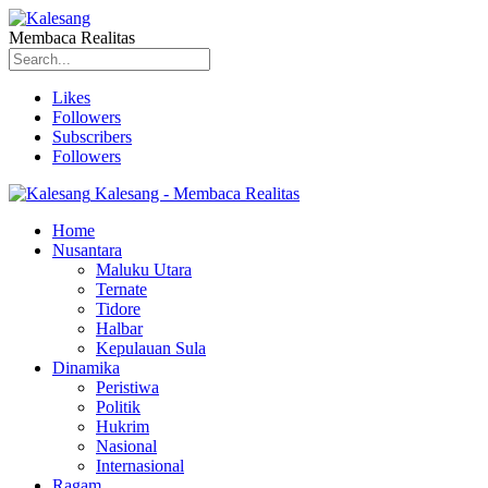
Membaca Realitas
Likes
Followers
Subscribers
Followers
Kalesang - Membaca Realitas
Home
Nusantara
Maluku Utara
Ternate
Tidore
Halbar
Kepulauan Sula
Dinamika
Peristiwa
Politik
Hukrim
Nasional
Internasional
Ragam