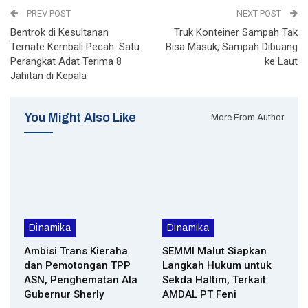
PREV POST
NEXT POST
Bentrok di Kesultanan
Truk Konteiner Sampah Tak
Ternate Kembali Pecah. Satu
Bisa Masuk, Sampah Dibuang
Perangkat Adat Terima 8
ke Laut
Jahitan di Kepala
You Might Also Like
More From Author
Dinamika
Dinamika
Ambisi Trans Kieraha
SEMMI Malut Siapkan
dan Pemotongan TPP
Langkah Hukum untuk
ASN, Penghematan Ala
Sekda Haltim, Terkait
Gubernur Sherly
AMDAL PT Feni