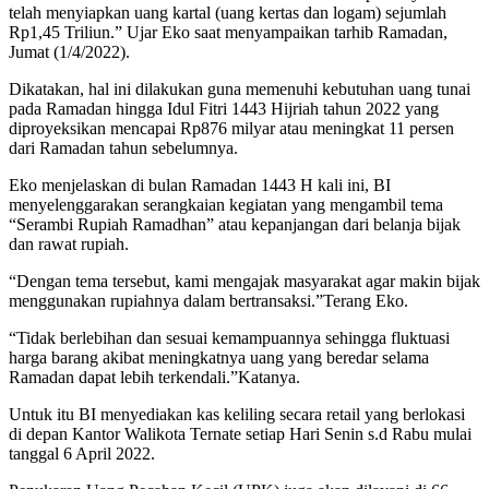
telah menyiapkan uang kartal (uang kertas dan logam) sejumlah
Rp1,45 Triliun.” Ujar Eko saat menyampaikan tarhib Ramadan,
Jumat (1/4/2022).
Dikatakan, hal ini dilakukan guna memenuhi kebutuhan uang tunai
pada Ramadan hingga Idul Fitri 1443 Hijriah tahun 2022 yang
diproyeksikan mencapai Rp876 milyar atau meningkat 11 persen
dari Ramadan tahun sebelumnya.
Eko menjelaskan di bulan Ramadan 1443 H kali ini, BI
menyelenggarakan serangkaian kegiatan yang mengambil tema
“Serambi Rupiah Ramadhan” atau kepanjangan dari belanja bijak
dan rawat rupiah.
“Dengan tema tersebut, kami mengajak masyarakat agar makin bijak
menggunakan rupiahnya dalam bertransaksi.”Terang Eko.
“Tidak berlebihan dan sesuai kemampuannya sehingga fluktuasi
harga barang akibat meningkatnya uang yang beredar selama
Ramadan dapat lebih terkendali.”Katanya.
Untuk itu BI menyediakan kas keliling secara retail yang berlokasi
di depan Kantor Walikota Ternate setiap Hari Senin s.d Rabu mulai
tanggal 6 April 2022.