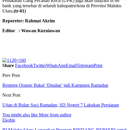
Penukaran Uang Pecahan Kecil (UPK) juga akan dilayani di 66
bank yang tersebar di seluruh kabupaten/kota di Provinsi Maluku
Utara.
(tr-01)
Reporeter: Rahmat Akrim
Editor : Wawan Kurniawan
Share
Facebook
Twitter
WhatsApp
Email
Telegram
Print
Prev Post
Benteng Orange Bakal ‘Disulap’ jadi Kampung Ramadan
Next Post
Ujian di Bulan Suci Ramadan, SD Negeri 7 Lakukan Persiapan
You might also like
More from author
Ekobis
BI Maluku Utara Luncurkan Program RINDANG BERSERI untuk