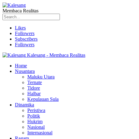
Membaca Realitas
Likes
Followers
Subscribers
Followers
Kalesang - Membaca Realitas
Home
Nusantara
Maluku Utara
Ternate
Tidore
Halbar
Kepulauan Sula
Dinamika
Peristiwa
Politik
Hukrim
Nasional
Internasional
Ragam