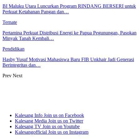
BI Maluku Utara Luncurkan Program RINDANG BERSERI untuk
Perkuat Ketahanan Pangan dan…
Ternate
Pertamina Perkuat Distribusi Energi ke Papua Pegunungan, Pasokan
Minyak Tanah Kembali…
Pendidikan
Hasby Yusuf Motivasi Mahasiswa Baru FIB Unkhair Jadi Generasi
Berintegritas dan…
Prev
Next
Kalesang Info
Join us on Facebook
Kalesang Media
Join us on Twitter
Kalesang TV
Join us on Youtube
Kalesangofficial
Join us on Instagram