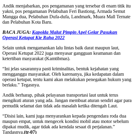
Andik menjabarkan, pos pengamanan yang tersebar di enam titik itu
yakni, pos pengamanan Pelabuhan Feri Bastiong, Armada Semut
Mangga dua, Pelabuhan Dufa-dufa, Landmark, Muara Mall Ternate
dan Pelabuhan Kota Baru.
BACA JUGA:
Kapolda Malut Pimpin Apel Gelar Pasukan
Operasi Ketupat Kie Raha 2022
Selain untuk mengamankan lalu lintas baik darat maupun laut,
Operasi Ketupat 2022 juga menyasar gangguan keamanan dan
ketertiban masyarakat (Kamtibmas).
“Ini jelas sasarannya pasti kriminalitas, bentuk kejahatan yang
mengganggu masyarakat. Oleh karenanya, jika kedapatan dalam
operasi ketupat, tentu kami akan melakukan penegakan hukum yang
berlaku.” Tegasnya.
Andik berharap, pihak pelayanan transportasi laut untuk terus
mengikuti aturan yang ada. Jangan membuat aturan sendiri agar para
pemudik selamat dan tidak ada masalah ketika ditengah Laut.
“Disisi lain, kami juga menyarankan kepada pengendara roda dua
maupun empat, untuk mengecek kondisi mobil atau motor sebelum
dipakai mudik, agar tidak ada kendala sesaat di perjalanan.”
Tandasnya.
(tr-07)