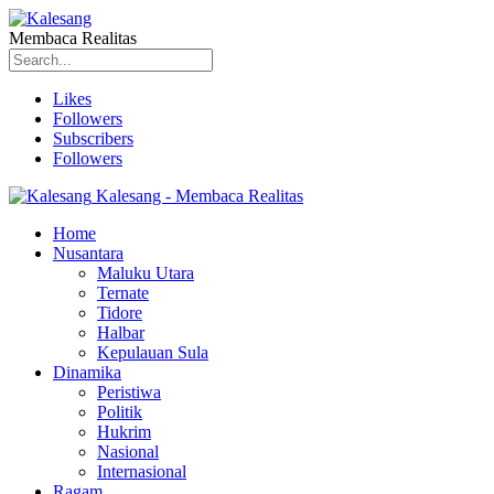
Membaca Realitas
Likes
Followers
Subscribers
Followers
Kalesang - Membaca Realitas
Home
Nusantara
Maluku Utara
Ternate
Tidore
Halbar
Kepulauan Sula
Dinamika
Peristiwa
Politik
Hukrim
Nasional
Internasional
Ragam