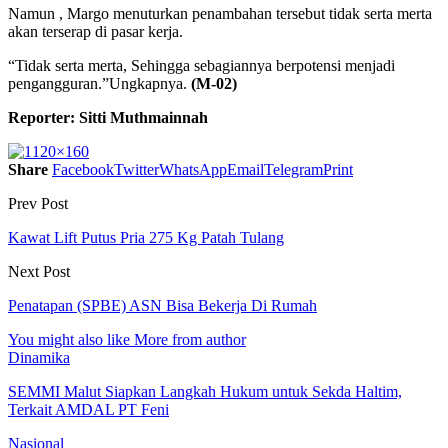
Namun , Margo menuturkan penambahan tersebut tidak serta merta
akan terserap di pasar kerja.
“Tidak serta merta, Sehingga sebagiannya berpotensi menjadi
pengangguran.”Ungkapnya.
(M-02)
Reporter: Sitti Muthmainnah
Share
Facebook
Twitter
WhatsApp
Email
Telegram
Print
Prev Post
Kawat Lift Putus Pria 275 Kg Patah Tulang
Next Post
Penatapan (SPBE) ASN Bisa Bekerja Di Rumah
You might also like
More from author
Dinamika
SEMMI Malut Siapkan Langkah Hukum untuk Sekda Haltim,
Terkait AMDAL PT Feni
Nasional