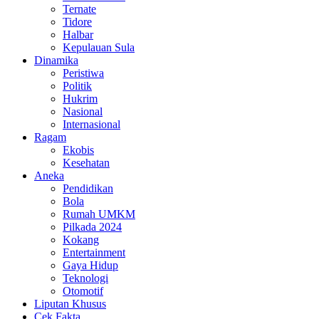
Ternate
Tidore
Halbar
Kepulauan Sula
Dinamika
Peristiwa
Politik
Hukrim
Nasional
Internasional
Ragam
Ekobis
Kesehatan
Aneka
Pendidikan
Bola
Rumah UMKM
Pilkada 2024
Kokang
Entertainment
Gaya Hidup
Teknologi
Otomotif
Liputan Khusus
Cek Fakta