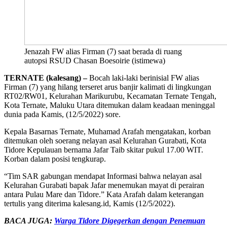
Jenazah FW alias Firman (7) saat berada di ruang
autopsi RSUD Chasan Boesoirie (istimewa)
TERNATE (kalesang) –
Bocah laki-laki berinisial FW alias
Firman (7) yang hilang terseret arus banjir kalimati di lingkungan
RT02/RW01, Kelurahan Marikurubu, Kecamatan Ternate Tengah,
Kota Ternate, Maluku Utara ditemukan dalam keadaan meninggal
dunia pada Kamis, (12/5/2022) sore.
Kepala Basarnas Ternate, Muhamad Arafah mengatakan, korban
ditemukan oleh soerang nelayan asal Kelurahan Gurabati, Kota
Tidore Kepulauan bernama Jafar Taib skitar pukul 17.00 WIT.
Korban dalam posisi tengkurap.
“Tim SAR gabungan mendapat Informasi bahwa nelayan asal
Kelurahan Gurabati bapak Jafar menemukan mayat di perairan
antara Pulau Mare dan Tidore.” Kata Arafah dalam keterangan
tertulis yang diterima kalesang.id, Kamis (12/5/2022).
BACA JUGA:
Warga Tidore Digegerkan dengan Penemuan