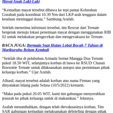
Mayat Anak Laki-Laki
“Kemudian mayat tersebut dibawa ke tepi pantai Kelurahan
Gurabati pada koordinat 10.39 Nm dari LKP arah tenggara dalam
keadaan meninggal dunia.” Sambung Arafah.
Setelah menerima informasi tersebut, tim Rescue dari Ternate
bergerak menuju lokasi penemuan mayat dengan menggunakan RIB
02 untuk melakukan pengecekan dan mengevakuasi ke Ternate.
BACA JUGA:
Bermain Saat Hujan Lebat Bocah 7 Tahun di
Marikurubu Belum Kembali
“Setelah tiba di pelabuhan Armada Semut Mangga Dua Ternate
pukul 18.50 WIT, selanjutnya korban di bawa ke RSUD Chasan
Boesoirie Ternate untuk dilaksanakan autopsi atas permintaan pihak
keluarga korban.” Ujar Arafah.
Alhasil, mayat tersebut adalah korban atas nama Firman yang
dinyatakan hilang pada Selasa (10/5/2022) kemarin.
“Maka pada pukul 20.05 WIT, kami tim gabungan menyerahkan
jenazah ke pihak keluarga untuk di makamkan.” Jelasnya.
Arafah menambahkan, dengan telah dievakuasinya korban, Tim
SAR gabungan kemudian melaksanakan debriefing dengan pihak