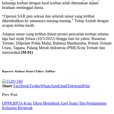
keluarga korban dengan hasil korban telah ditemukan dalam
keadaan meninggal dunia.
“Operasi SAR pun selesai dan seluruh unsur yang terlibat
dikembalikan ke satuannya masing-masing.” Tutup Arafah dengan
ucapan terima kasih.
Adapun unsur yang terlibat dalam proses pencarian korban selama
tiga hari sejak Selasa (10/5/2022) hingga hari ini yakni, Basarnas
Ternate, Ditpolair Polda Malut, Babinsa Marikurubu, Polsek Ternate
Utara, Tagana, Palang Merah Indonesia (PMI) Kota Ternate dan
masyarakat.
(M-01)
Reporter:
Rahmat Akrim l
Editor:
Zulfikar
Share
Facebook
Twitter
WhatsApp
Email
Telegram
Print
Prev Post
DPPKBP3A Kota Tikep Mengikuti Apel Siaga Tim Pendamping
Keluarga Bergerak