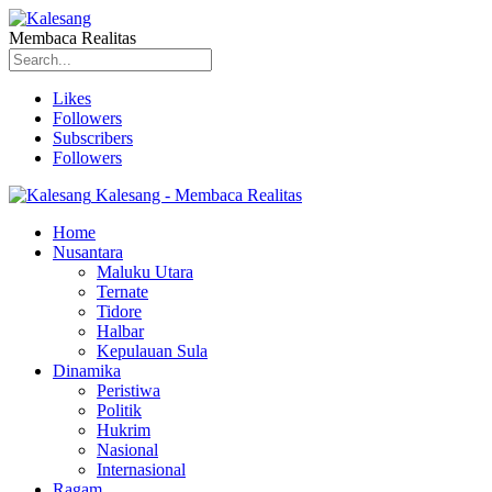
Membaca Realitas
Likes
Followers
Subscribers
Followers
Kalesang - Membaca Realitas
Home
Nusantara
Maluku Utara
Ternate
Tidore
Halbar
Kepulauan Sula
Dinamika
Peristiwa
Politik
Hukrim
Nasional
Internasional
Ragam