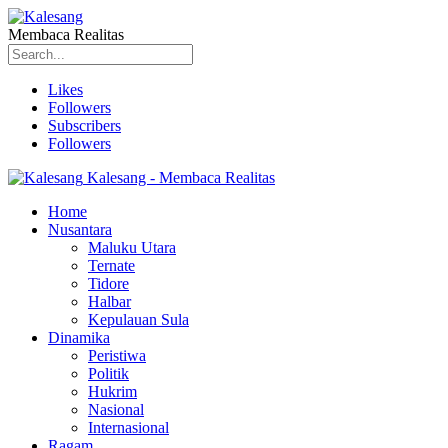
Membaca Realitas
Likes
Followers
Subscribers
Followers
Kalesang - Membaca Realitas
Home
Nusantara
Maluku Utara
Ternate
Tidore
Halbar
Kepulauan Sula
Dinamika
Peristiwa
Politik
Hukrim
Nasional
Internasional
Ragam