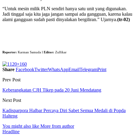
“Untuk mesin milik PLN sendiri hanya satu unit yang digunakan.
Jadi tinggal saja kita jaga jangan sampai ada gangguan, karena kalau
alami gangguan sudah pasti dinyalakan bergiliran.” Ujarnya.
(tr-02)
Reporter:
Karman Samuda l
Editor:
Zulfikar
Share
Facebook
Twitter
WhatsApp
Email
Telegram
Print
Prev Post
Keberangkatan CJH Tikep pada 20 Juni Mendatang
Next Post
Kadisparpora Halbar Percaya Diri Sabet Semua Medali di Popda
Halteng
You might also like
More from author
Headline