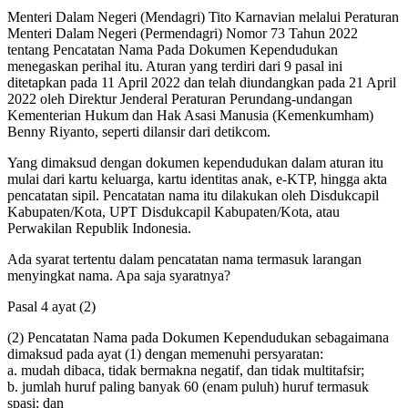
Menteri Dalam Negeri (Mendagri) Tito Karnavian melalui Peraturan
Menteri Dalam Negeri (Permendagri) Nomor 73 Tahun 2022
tentang Pencatatan Nama Pada Dokumen Kependudukan
menegaskan perihal itu. Aturan yang terdiri dari 9 pasal ini
ditetapkan pada 11 April 2022 dan telah diundangkan pada 21 April
2022 oleh Direktur Jenderal Peraturan Perundang-undangan
Kementerian Hukum dan Hak Asasi Manusia (Kemenkumham)
Benny Riyanto, seperti dilansir dari detikcom.
Yang dimaksud dengan dokumen kependudukan dalam aturan itu
mulai dari kartu keluarga, kartu identitas anak, e-KTP, hingga akta
pencatatan sipil. Pencatatan nama itu dilakukan oleh Disdukcapil
Kabupaten/Kota, UPT Disdukcapil Kabupaten/Kota, atau
Perwakilan Republik Indonesia.
Ada syarat tertentu dalam pencatatan nama termasuk larangan
menyingkat nama. Apa saja syaratnya?
Pasal 4 ayat (2)
(2) Pencatatan Nama pada Dokumen Kependudukan sebagaimana
dimaksud pada ayat (1) dengan memenuhi persyaratan:
a. mudah dibaca, tidak bermakna negatif, dan tidak multitafsir;
b. jumlah huruf paling banyak 60 (enam puluh) huruf termasuk
spasi; dan