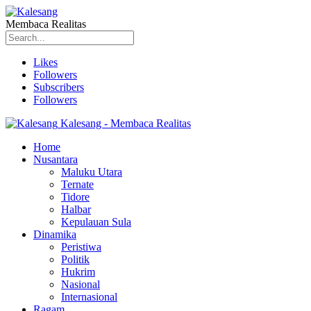
Membaca Realitas
Likes
Followers
Subscribers
Followers
Kalesang - Membaca Realitas
Home
Nusantara
Maluku Utara
Ternate
Tidore
Halbar
Kepulauan Sula
Dinamika
Peristiwa
Politik
Hukrim
Nasional
Internasional
Ragam