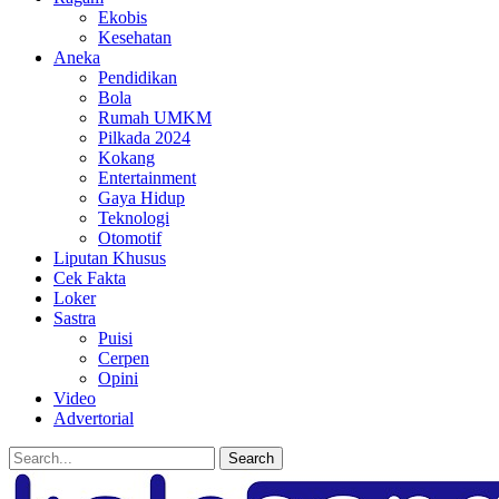
Ekobis
Kesehatan
Aneka
Pendidikan
Bola
Rumah UMKM
Pilkada 2024
Kokang
Entertainment
Gaya Hidup
Teknologi
Otomotif
Liputan Khusus
Cek Fakta
Loker
Sastra
Puisi
Cerpen
Opini
Video
Advertorial