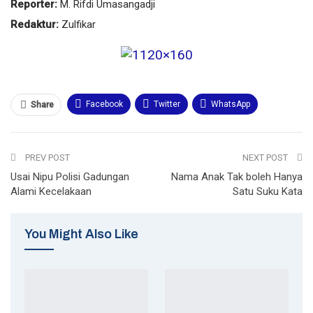
Reporter:
M. Rifdi Umasangadji
Redaktur:
Zulfikar
Facebook
Twitter
WhatsApp
Share
Email
Telegram
Print
PREV POST
NEXT POST
Usai Nipu Polisi Gadungan
Nama Anak Tak boleh Hanya
Alami Kecelakaan
Satu Suku Kata
You Might Also Like