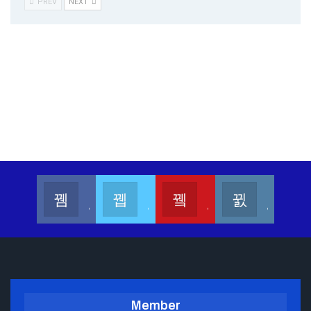
PREV
NEXT
Kalesang Info
Kalesang Media
Kalesang TV
Kalesangofficial
Join us on Facebook
Join us on Twitter
Join us on Youtube
Join us on Instagram
Member