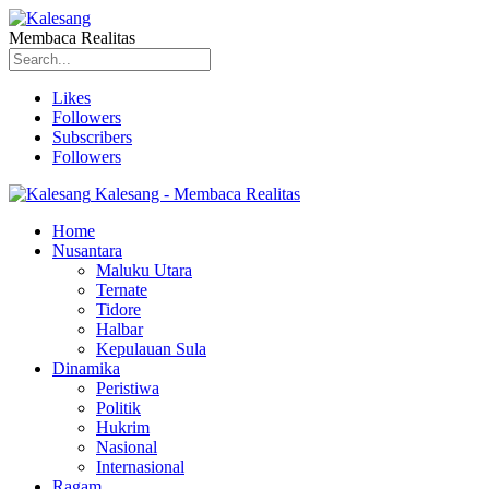
Membaca Realitas
Likes
Followers
Subscribers
Followers
Kalesang - Membaca Realitas
Home
Nusantara
Maluku Utara
Ternate
Tidore
Halbar
Kepulauan Sula
Dinamika
Peristiwa
Politik
Hukrim
Nasional
Internasional
Ragam