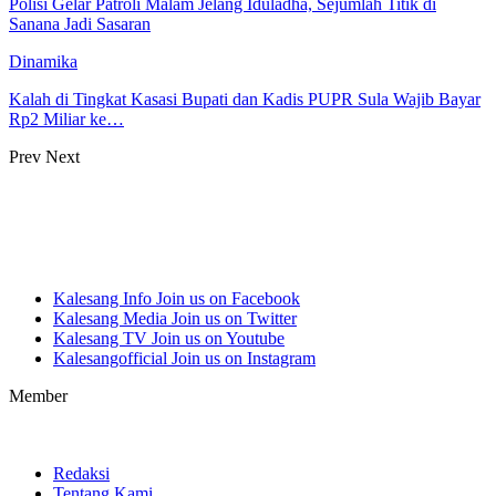
Polisi Gelar Patroli Malam Jelang Iduladha, Sejumlah Titik di
Sanana Jadi Sasaran
Dinamika
Kalah di Tingkat Kasasi Bupati dan Kadis PUPR Sula Wajib Bayar
Rp2 Miliar ke…
Prev
Next
Kalesang Info
Join us on Facebook
Kalesang Media
Join us on Twitter
Kalesang TV
Join us on Youtube
Kalesangofficial
Join us on Instagram
Member
Redaksi
Tentang Kami