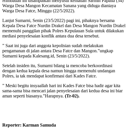
Himbauan ini disampaikan menyusul kematian Sarmin Papalia (34)
Warga Desa Mangon Kecamatan Sanana yang diduga dianiaya
Warga Desa Fatce, Minggu (22/5/2022).
Lanjut Sumarni, Senin (23/5/2022) pagi ini, pihaknya bersama
Kepala Desa Fatce Nurdin Drakel dan Desa Mangon Nurdin Drakel
memenuhi panggilan pihak Polres Kepulauan Sula untuk dilakukan
mediasi penyelesaian konflik antara dua desa tersebut.
” Saat ini juga dari anggota kepolisian sudah melakukan
pengamanan di jalan antara Desa Fatce dan Mangon.”ungkap
Sumarni kepada Kalesang.id, Senin (23/5/2022).
Setelah insiden itu, Sumarni bilang ia mencoba berkoordinasi
dengan kedua kepala desa namun hingga memenuhi undangan
Polres, ia tak mendapat konfirmasi dari Kades Fatce.
” Meski begitu insyaallah hari ini Kades Fatce bisa hadir agar kita
sama-sama bisa mencari jalan penyelesaian dari kedua desa ini biar
aman seperti biasanya.”Harapnya.
(Tr-02).
Reporter: Karman Samuda