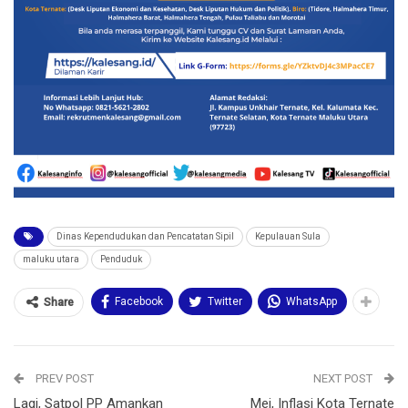
Dinas Kependudukan dan Pencatatan Sipil
Kepulauan Sula
maluku utara
Penduduk
Facebook
Twitter
WhatsApp
Share
PREV POST
NEXT POST
Lagi, Satpol PP Amankan
Mei, Inflasi Kota Ternate