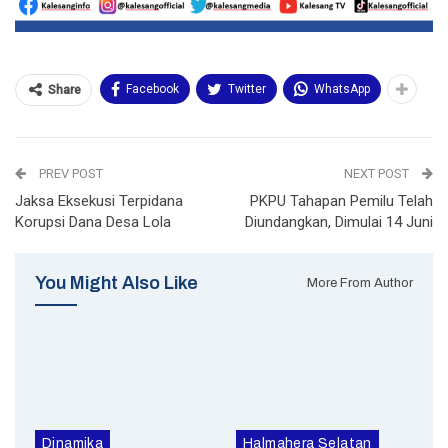
Facebook
Twitter
WhatsApp
Share
PREV POST
NEXT POST
Jaksa Eksekusi Terpidana
PKPU Tahapan Pemilu Telah
Korupsi Dana Desa Lola
Diundangkan, Dimulai 14 Juni
You Might Also Like
More From Author
Dinamika
Halmahera Selatan