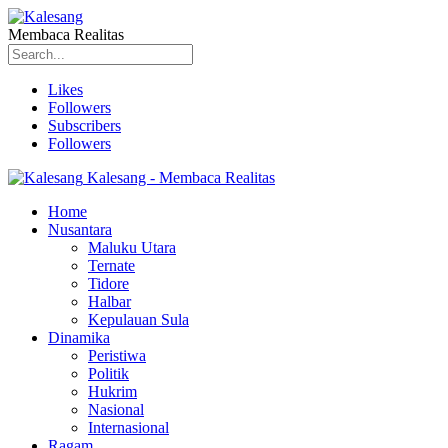
Membaca Realitas
Likes
Followers
Subscribers
Followers
Kalesang - Membaca Realitas
Home
Nusantara
Maluku Utara
Ternate
Tidore
Halbar
Kepulauan Sula
Dinamika
Peristiwa
Politik
Hukrim
Nasional
Internasional
Ragam