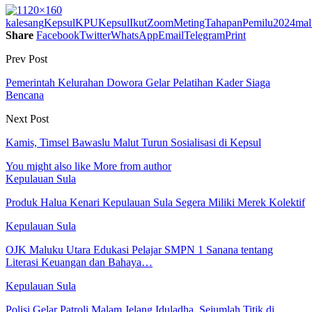
kalesang
Kepsul
KPUKepsulIkutZoomMetingTahapanPemilu2024
mal
Share
Facebook
Twitter
WhatsApp
Email
Telegram
Print
Prev Post
Pemerintah Kelurahan Dowora Gelar Pelatihan Kader Siaga
Bencana
Next Post
Kamis, Timsel Bawaslu Malut Turun Sosialisasi di Kepsul
You might also like
More from author
Kepulauan Sula
Produk Halua Kenari Kepulauan Sula Segera Miliki Merek Kolektif
Kepulauan Sula
OJK Maluku Utara Edukasi Pelajar SMPN 1 Sanana tentang
Literasi Keuangan dan Bahaya…
Kepulauan Sula
Polisi Gelar Patroli Malam Jelang Iduladha, Sejumlah Titik di