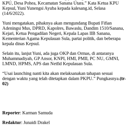
KPU, Desa Pohea, Kecamatan Sanana Utara.” Kata Ketua KPU
Kepsul, Yuni Yunengsi Ayuba kepada kalesang.id, Selasa
(14/6/2022).
Yuni mengatakan, pihaknya akan mengundang Bupati Fifian
Adeningsi Mus, DPRD, Kapolres, Bawaslu, Dandim 1510/Sanana,
Kejari, Ketua Pengadilan Negeri, Kepala Lapas IIB Sanana,
Kementerian Agama Kepulauan Sula, partai politik, dan beberapa
kepala dinas Kepsul.
Selain itu, lanjut Yuni, ada juga OKP dan Ormas, di antaranya
Muhammadiyah, GP Ansor, KNPI, HMI, PMII, PC NU, GMNI,
LMND, HPMS, APS dan Netfid Kepulauan Sula.
“Usai launching nanti kita akan melaksanakan tahapan sesuai
dengan waktu yang telah ditetapkan dalam PKPU.” Pungkasnya.
(tr-
02)
Reporter
: Karman Samuda
Redaktur
: Junaidi Drakel