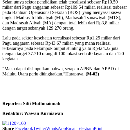
Selanjutnya sektor pendidikan telah terealisasi sebesar Rp10,59
miliar dari Pagu anggaran sebesar Rp109,54 miliar, realisasi terbesar
pada Bantuan Operasional Sekolah (BOS) yang menyasar siswa
tingkat Madrasah Ibtidaiyah (MI), Madrasah Tsanawiyah (MTS),
dan Madrasah Aliyah (MA) dengan total lebih dari Rp3,8 miliar
dengan target sebanyak 129.270 orang.
Lalu pada sektor kesehatan terealisasi sebesar Rp1,25 miliar dari
Pagu anggaran sebesar Rp43,67 miliar, yang mana realisasi
terbesarnya pada kelompok output stunting yaitu Rp424.22 juta
dengan target 37.710 orang di 100 lokasi serta 40 layanan dan 120
kegiatan.
“Maka dapat disimpulkan bahwa, serapan APBN dan APBD di
Maluku Utara perlu ditingkatkan.”Harapnya.
(M-02)
Reporter: Sitti Muthmainnah
Redaktur: Wawan Kurniawan
Share
Facebook
Twitter
WhatsApp
Email
Telegram
Print