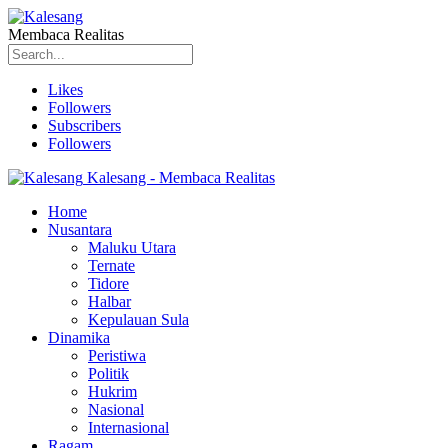
Membaca Realitas
Likes
Followers
Subscribers
Followers
Kalesang - Membaca Realitas
Home
Nusantara
Maluku Utara
Ternate
Tidore
Halbar
Kepulauan Sula
Dinamika
Peristiwa
Politik
Hukrim
Nasional
Internasional
Ragam