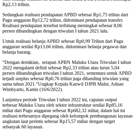
Rp2,13 triliun.
Sedangkan realisasi pendapatan APBD sebesar Rp1,75 triliun dari
Pagu anggaran Rp12,72 triliun, didominasi pendapatan transfer.
Realisasi pendapatan tersebut terhitung meningkat sebesar 8,06
persen dibandingkan dengan triwulan I tahun 2021 lalu.
Untuk realisasi belanja APBD sebesar Rp0,99 Triliun dari Pagu
anggaran senilai Rp13,66 triliun, didominasi belanja pegawai dan
belanja barang.
“Dengan demikian, serapan APBN Maluku Utara Triwulan I tahun
2022 mengalami defisit sebesar Rp2,33 triliun atau turun 5,04
persen dibandingkan triwulan I tahun 2021, sementara untuk APBD
terjadi surplus sebesar Rp0,76 triliun juga dibanding triwulan yang
sama tahun 2021.”Ungkap Kepala Kanwil DJPB Malut, Adnan
Wimbyarto, Kamis (16/6/2022).
Lanjutnya periode Triwulan I tahun 2022 ini, capaian output
terbesar Maluku Utara oleh sektor infrastruktur senilai Rp85,16
miliar dari Pagu anggaran sebesar Rp682,32 miliar, dalam hal ini
realisasi terbesarnya dipegang oleh kelompok pembangunan layanan
angkutan laut perintis sebesar Rp15,57 miliar dengan target
sebanyak 60 layanan.