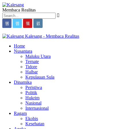
Membaca Realitas
Kalesang - Membaca Realitas
Home
Nusantara
Maluku Utara
Ternate
Tidore
Halbar
Kepulauan Sula
Dinamika
Peristiwa
Politik
Hukrim
Nasional
Internasional
Ragam
Ekobis
Kesehatan
Aneka