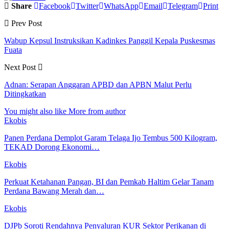
Share
Facebook
Twitter
WhatsApp
Email
Telegram
Print
Prev Post
Wabup Kepsul Instruksikan Kadinkes Panggil Kepala Puskesmas
Fuata
Next Post
Adnan: Serapan Anggaran APBD dan APBN Malut Perlu
Ditingkatkan
You might also like
More from author
Ekobis
Panen Perdana Demplot Garam Telaga Ijo Tembus 500 Kilogram,
TEKAD Dorong Ekonomi…
Ekobis
Perkuat Ketahanan Pangan, BI dan Pemkab Haltim Gelar Tanam
Perdana Bawang Merah dan…
Ekobis
DJPb Soroti Rendahnya Penyaluran KUR Sektor Perikanan di