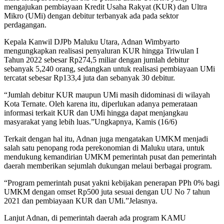
mengajukan pembiayaan Kredit Usaha Rakyat (KUR) dan Ultra
Mikro (UMi) dengan debitur terbanyak ada pada sektor
perdagangan.
Kepala Kanwil DJPb Maluku Utara, Adnan Wimbyarto
mengungkapkan realisasi penyaluran KUR hingga Triwulan I
Tahun 2022 sebesar Rp274,5 miliar dengan jumlah debitur
sebanyak 5,240 orang, sedangkan untuk realisasi pembiayaan UMi
tercatat sebesar Rp133,4 juta dan sebanyak 30 debitur.
“Jumlah debitur KUR maupun UMi masih didominasi di wilayah
Kota Ternate. Oleh karena itu, diperlukan adanya pemerataan
informasi terkait KUR dan UMi hingga dapat menjangkau
masyarakat yang lebih luas.”Ungkapnya, Kamis (16/6)
Terkait dengan hal itu, Adnan juga mengatakan UMKM menjadi
salah satu penopang roda perekonomian di Maluku utara, untuk
mendukung kemandirian UMKM pemerintah pusat dan pemerintah
daerah memberikan sejumlah dukungan melaui berbagai program.
“Program pemerintah pusat yakni kebijakan penerapan PPh 0% bagi
UMKM dengan omset Rp500 juta sesuai dengan UU No 7 tahun
2021 dan pembiayaan KUR dan UMi.”Jelasnya.
Lanjut Adnan, di pemerintah daerah ada program KAMU