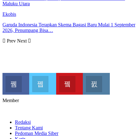
Maluku Utara
Ekobis
Garuda Indonesia Terapkan Skema Bagasi Baru Mulai 1 September
2026, Penumpang Bisa…
Prev
Next
Kalesang Info
Kalesang Media
Kalesang TV
Kalesangoffici
Join us on Facebook
Join us on Twitter
Join us on Youtube
Join us on Instag
Member
Redaksi
Tentang Kami
Pedoman Media Siber
Karir