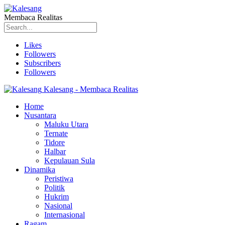
Membaca Realitas
Likes
Followers
Subscribers
Followers
Kalesang - Membaca Realitas
Home
Nusantara
Maluku Utara
Ternate
Tidore
Halbar
Kepulauan Sula
Dinamika
Peristiwa
Politik
Hukrim
Nasional
Internasional
Ragam