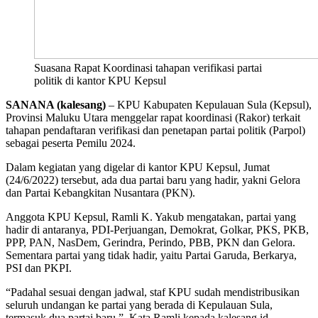
Suasana Rapat Koordinasi tahapan verifikasi partai
politik di kantor KPU Kepsul
SANANA (kalesang)
– KPU Kabupaten Kepulauan Sula (Kepsul),
Provinsi Maluku Utara menggelar rapat koordinasi (Rakor) terkait
tahapan pendaftaran verifikasi dan penetapan partai politik (Parpol)
sebagai peserta Pemilu 2024.
Dalam kegiatan yang digelar di kantor KPU Kepsul, Jumat
(24/6/2022) tersebut, ada dua partai baru yang hadir, yakni Gelora
dan Partai Kebangkitan Nusantara (PKN).
Anggota KPU Kepsul, Ramli K. Yakub mengatakan, partai yang
hadir di antaranya, PDI-Perjuangan, Demokrat, Golkar, PKS, PKB,
PPP, PAN, NasDem, Gerindra, Perindo, PBB, PKN dan Gelora.
Sementara partai yang tidak hadir, yaitu Partai Garuda, Berkarya,
PSI dan PKPI.
“Padahal sesuai dengan jadwal, staf KPU sudah mendistribusikan
seluruh undangan ke partai yang berada di Kepulauan Sula,
termasuk dua partai baru.” Kata Ramli kepada kalesang.id.