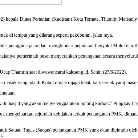
02) kepala Dinas Pertanian (Kadistan) Kota Ternate, Thamrin Marsaol
k di tempat yang dilarang seperti pekuburan, jalan raya.
ivitas pengguna jalan dan menghindari penularan Penyakit Mulut dan 
 makanya pemerintah pusat menyerahkan penanganan secara menyelur
 Ucap Thamrin saat diwawancarai kalesang.id, Senin (27/6/2022).
masuk yang ada di Kota Ternate dijaga ketat, baik ternak yang masuk 
antauan.
uk di masjid yang akan menyelenggarakan potong kurban.” Pungkas Th
ntuk mengeluarkan sejumlah kebijakan terkait penanganan PMK, dimana
entuk Satuan Tugas (Satgas) penanganan PMK yang akan dipimpin ol
t.