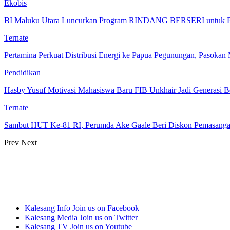
Ekobis
BI Maluku Utara Luncurkan Program RINDANG BERSERI untuk P
Ternate
Pertamina Perkuat Distribusi Energi ke Papua Pegunungan, Pasok
Pendidikan
Hasby Yusuf Motivasi Mahasiswa Baru FIB Unkhair Jadi Generasi B
Ternate
Sambut HUT Ke-81 RI, Perumda Ake Gaale Beri Diskon Pemasang
Prev
Next
Kalesang Info
Join us on Facebook
Kalesang Media
Join us on Twitter
Kalesang TV
Join us on Youtube