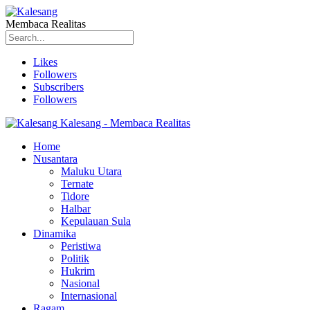
Membaca Realitas
Likes
Followers
Subscribers
Followers
Kalesang - Membaca Realitas
Home
Nusantara
Maluku Utara
Ternate
Tidore
Halbar
Kepulauan Sula
Dinamika
Peristiwa
Politik
Hukrim
Nasional
Internasional
Ragam