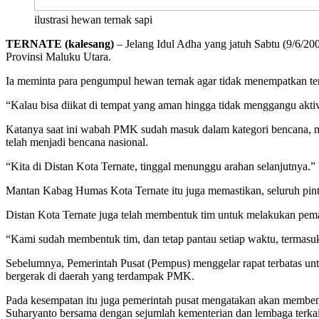
ilustrasi hewan ternak sapi
TERNATE (kalesang)
– Jelang Idul Adha yang jatuh Sabtu (9/6/20
Provinsi Maluku Utara.
Ia meminta para pengumpul hewan ternak agar tidak menempatkan terna
“Kalau bisa diikat di tempat yang aman hingga tidak menggangu akt
Katanya saat ini wabah PMK sudah masuk dalam kategori bencana,
telah menjadi bencana nasional.
“Kita di Distan Kota Ternate, tinggal menunggu arahan selanjutnya.”
Mantan Kabag Humas Kota Ternate itu juga memastikan, seluruh pintu 
Distan Kota Ternate juga telah membentuk tim untuk melakukan pem
“Kami sudah membentuk tim, dan tetap pantau setiap waktu, termas
Sebelumnya, Pemerintah Pusat (Pempus) menggelar rapat terbatas u
bergerak di daerah yang terdampak PMK.
Pada kesempatan itu juga pemerintah pusat mengatakan akan memb
Suharyanto bersama dengan sejumlah kementerian dan lembaga terkai