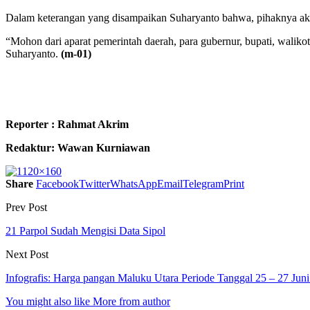
Dalam keterangan yang disampaikan Suharyanto bahwa, pihaknya aka
“Mohon dari aparat pemerintah daerah, para gubernur, bupati, waliko
Suharyanto.
(m-01)
Reporter : Rahmat Akrim
Redaktur: Wawan Kurniawan
Share
Facebook
Twitter
WhatsApp
Email
Telegram
Print
Prev Post
21 Parpol Sudah Mengisi Data Sipol
Next Post
Infografis: Harga pangan Maluku Utara Periode Tanggal 25 – 27 Jun
You might also like
More from author