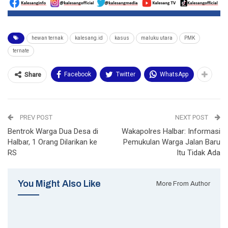
hewan ternak
kalesang.id
kasus
maluku utara
PMK
ternate
Facebook
Twitter
WhatsApp
Share
PREV POST
NEXT POST
Bentrok Warga Dua Desa di
Wakapolres Halbar: Informasi
Halbar, 1 Orang Dilarikan ke
Pemukulan Warga Jalan Baru
RS
Itu Tidak Ada
You Might Also Like
More From Author