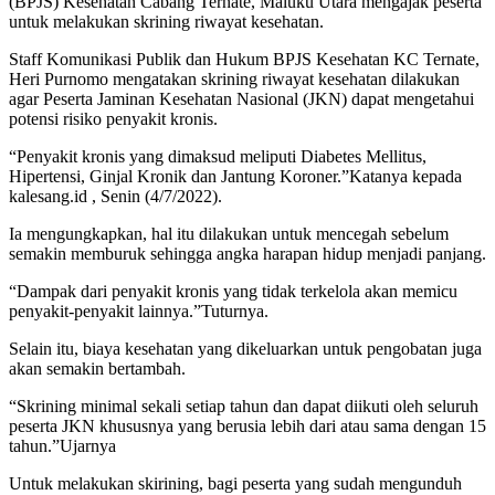
(BPJS) Kesehatan Cabang Ternate, Maluku Utara mengajak peserta
untuk melakukan skrining riwayat kesehatan.
Staff Komunikasi Publik dan Hukum BPJS Kesehatan KC Ternate,
Heri Purnomo mengatakan skrining riwayat kesehatan dilakukan
agar Peserta Jaminan Kesehatan Nasional (JKN) dapat mengetahui
potensi risiko penyakit kronis.
“Penyakit kronis yang dimaksud meliputi Diabetes Mellitus,
Hipertensi, Ginjal Kronik dan Jantung Koroner.”Katanya kepada
kalesang.id , Senin (4/7/2022).
Ia mengungkapkan, hal itu dilakukan untuk mencegah sebelum
semakin memburuk sehingga angka harapan hidup menjadi panjang.
“Dampak dari penyakit kronis yang tidak terkelola akan memicu
penyakit-penyakit lainnya.”Tuturnya.
Selain itu, biaya kesehatan yang dikeluarkan untuk pengobatan juga
akan semakin bertambah.
“Skrining minimal sekali setiap tahun dan dapat diikuti oleh seluruh
peserta JKN khususnya yang berusia lebih dari atau sama dengan 15
tahun.”Ujarnya
Untuk melakukan skirining, bagi peserta yang sudah mengunduh