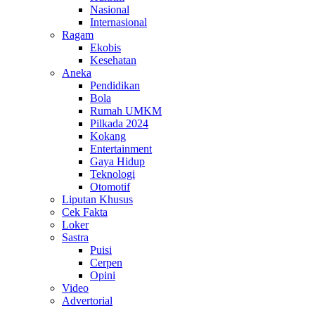
Nasional
Internasional
Ragam
Ekobis
Kesehatan
Aneka
Pendidikan
Bola
Rumah UMKM
Pilkada 2024
Kokang
Entertainment
Gaya Hidup
Teknologi
Otomotif
Liputan Khusus
Cek Fakta
Loker
Sastra
Puisi
Cerpen
Opini
Video
Advertorial