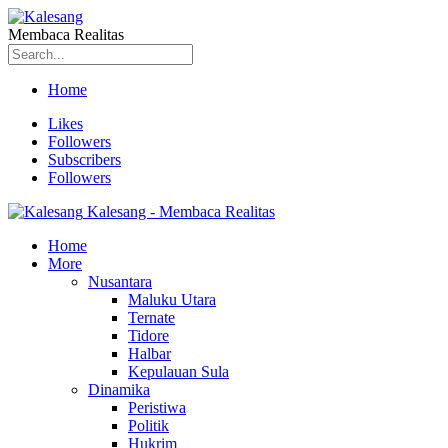
Membaca Realitas
Home
Likes
Followers
Subscribers
Followers
Kalesang - Membaca Realitas
Home
More
Nusantara
Maluku Utara
Ternate
Tidore
Halbar
Kepulauan Sula
Dinamika
Peristiwa
Politik
Hukrim