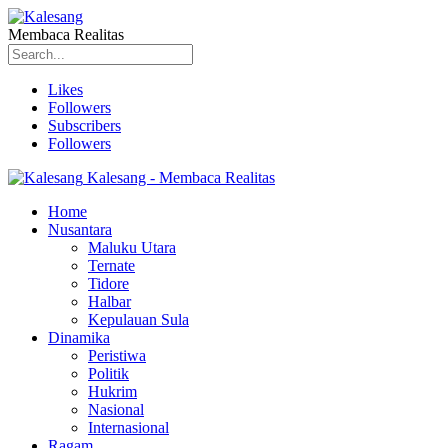
Membaca Realitas
Likes
Followers
Subscribers
Followers
Kalesang - Membaca Realitas
Home
Nusantara
Maluku Utara
Ternate
Tidore
Halbar
Kepulauan Sula
Dinamika
Peristiwa
Politik
Hukrim
Nasional
Internasional
Ragam