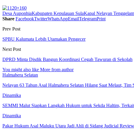
Desa Auponhia
Kabupaten Kepulauan Sula
Kapal Nelayan Tenggela
Share
Facebook
Twitter
WhatsApp
Email
Telegram
Print
Prev Post
SPBU Kalumata Lebih Utamakan Pengecer
Next Post
DPRD Minta Disdik Bangun Koordinasi Cegah Tawuran di Sekolah
You might also like
More from author
Halmahera Selatan
Nelayan 63 Tahun Asal Halmahera Selatan Hilang Saat Melaut, Tim
Dinamika
SEMMI Malut Siapkan Langkah Hukum untuk Sekda Haltim, Terka
Dinamika
Pakar Hukum Asal Maluku Utara Jadi Ahli di Sidang Judicial R