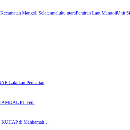
m
Kecamatan Mangoli Selatan
maluku utara
Perairan Laut Mangoli
Unit S
 SAR Lakukan Pencarian
it AMDAL PT Feni
eview KUHAP di Mahkamah…