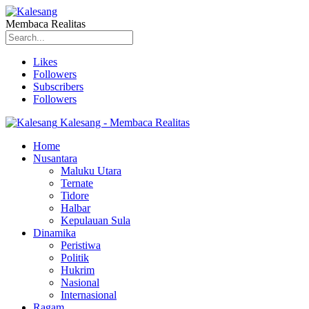
Membaca Realitas
Likes
Followers
Subscribers
Followers
Kalesang - Membaca Realitas
Home
Nusantara
Maluku Utara
Ternate
Tidore
Halbar
Kepulauan Sula
Dinamika
Peristiwa
Politik
Hukrim
Nasional
Internasional
Ragam