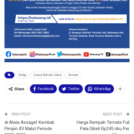
bmkg
Cuaca Maluku Utara
ternate
Facebook
Twitter
WhatsApp
Share
PREV POST
NEXT POST
dr.Alwia Assagaf Kembali
Harga Rempah Ternate Fuli
Pimpin IDI Malut Periode
Pala Dibeli Rp245 ribu Per