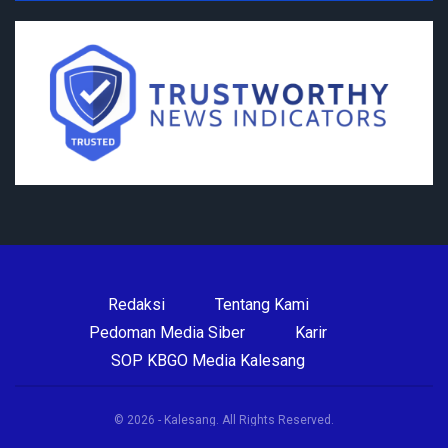
Redaksi
Tentang Kami
Pedoman Media Siber
Karir
SOP KBGO Media Kalesang
© 2026 - Kalesang. All Rights Reserved.