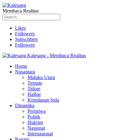
Membaca Realitas
Likes
Followers
Subscribers
Followers
Kalesang - Membaca Realitas
Home
Nusantara
Maluku Utara
Ternate
Tidore
Halbar
Kepulauan Sula
Dinamika
Peristiwa
Politik
Hukrim
Nasional
Internasional
Ragam