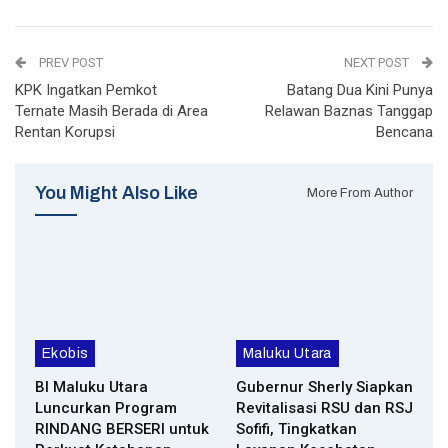
PREV POST
NEXT POST
KPK Ingatkan Pemkot
Batang Dua Kini Punya
Ternate Masih Berada di Area
Relawan Baznas Tanggap
Rentan Korupsi
Bencana
You Might Also Like
More From Author
Ekobis
Maluku Utara
BI Maluku Utara
Gubernur Sherly Siapkan
Luncurkan Program
Revitalisasi RSU dan RSJ
RINDANG BERSERI untuk
Sofifi, Tingkatkan