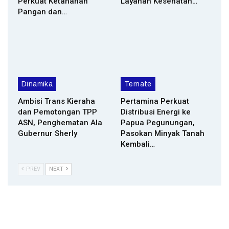
Perkuat Ketahanan
Layanan Kesehatan…
Pangan dan…
Dinamika
Ternate
Ambisi Trans Kieraha
Pertamina Perkuat
dan Pemotongan TPP
Distribusi Energi ke
ASN, Penghematan Ala
Papua Pegunungan,
Gubernur Sherly
Pasokan Minyak Tanah
Kembali…
PREV
NEXT