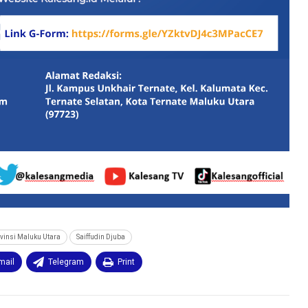
vinsi Maluku Utara
Saiffudin Djuba
mail
Telegram
Print