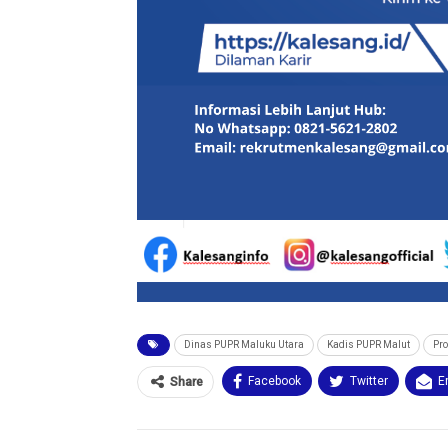
Dinas PUPR Maluku Utara
Kadis PUPR Malut
Pro
Facebook
Twitter
E
Share