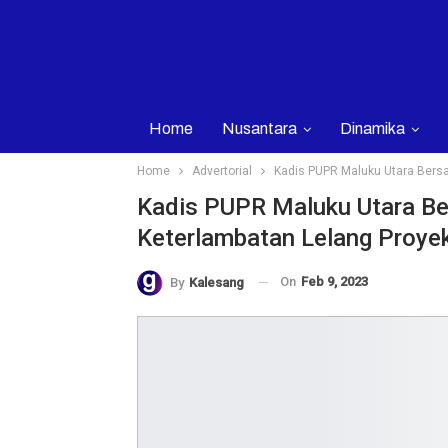
Home
Nusantara
Dinamika
Home
Advertorial
Kadis PUPR Maluku Utara Bersa
Kadis PUPR Maluku Utara Be
Keterlambatan Lelang Proye
On
Feb 9, 2023
By
Kalesang