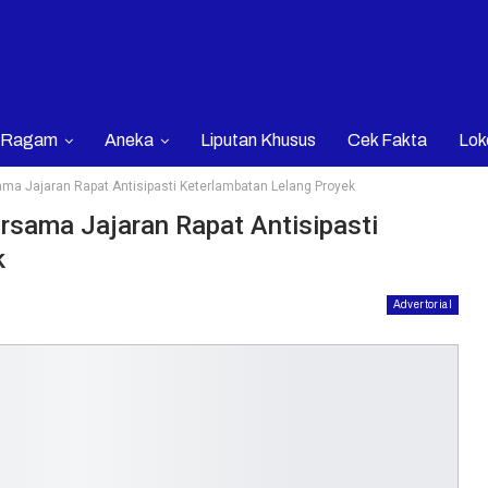
Ragam
Aneka
Liputan Khusus
Cek Fakta
Lok
ma Jajaran Rapat Antisipasti Keterlambatan Lelang Proyek
rsama Jajaran Rapat Antisipasti
k
Advertorial