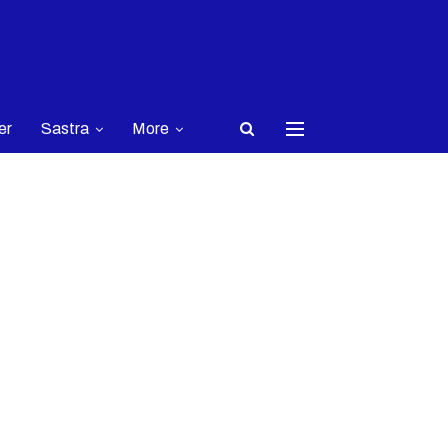
er
Sastra
More