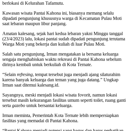
berlokasi di Kelurahan Tafamutu.
Kawasan wisata Pantai Kahona ini, biasanya memang selalu
dipadati pengunjung khususnya warga di Kecamatan Pulau Moti
saat lebaran maupun libur panjang.
Amatan kalesang, sejak hari kedua lebaran yakni Minggu tanggal
(23/4/2023) lalu, lokasi pantai sudah dipadati pengunjung terutama
Warga Moti yang bekerja dan kuliah di luar Pulau Moti.
Salah satu pengunjung, Irman mengatakan ia bersama keluarga
sengaja menghabiskan waktu rekreasi di Pantai Kahona sebelum
dirinya kembali untuk berkuliah di Kota Ternate.
“Selain
refresing
, tempat tersebut juga menjadi ajang silaturahim
karena banyak keluarga dan teman yang juga datang.” Ungkap
Irman saat ditemui kalesang.id.
Sayangnya, meski menjadi lokasi wisata fovorit, namun lokasi
tersebut masih kekurangan fasilitas umum seperti toilet, ruang ganti
serta
gazebo
untuk bersantai keluarga.
Irman meminta, Pemerintah Kota Ternate lebih mempersiapkan
fasilitas yang memadai di Pantai Kahona.
“Pantai Kahona menjadi potensi yang bagus dan harus perhatikan