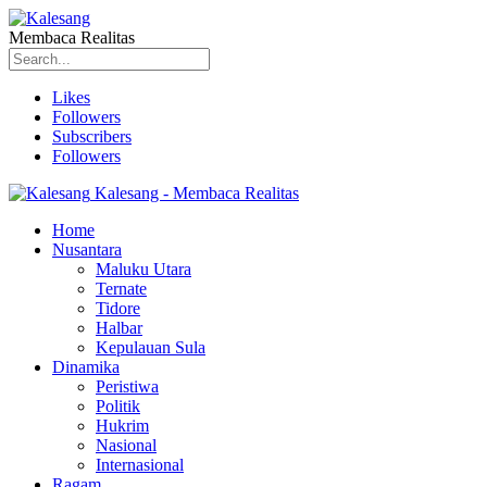
Membaca Realitas
Likes
Followers
Subscribers
Followers
Kalesang - Membaca Realitas
Home
Nusantara
Maluku Utara
Ternate
Tidore
Halbar
Kepulauan Sula
Dinamika
Peristiwa
Politik
Hukrim
Nasional
Internasional
Ragam