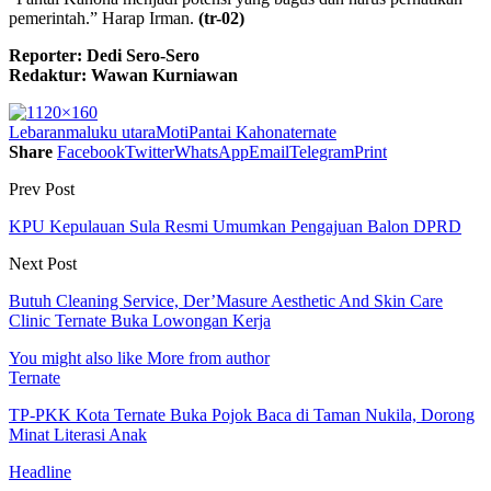
pemerintah.” Harap Irman.
(tr-02)
Reporter: Dedi Sero-Sero
Redaktur: Wawan Kurniawan
Lebaran
maluku utara
Moti
Pantai Kahona
ternate
Share
Facebook
Twitter
WhatsApp
Email
Telegram
Print
Prev Post
KPU Kepulauan Sula Resmi Umumkan Pengajuan Balon DPRD
Next Post
Butuh Cleaning Service, Der’Masure Aesthetic And Skin Care
Clinic Ternate Buka Lowongan Kerja
You might also like
More from author
Ternate
TP-PKK Kota Ternate Buka Pojok Baca di Taman Nukila, Dorong
Minat Literasi Anak
Headline