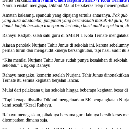
Berita Terkait:
Enam Nama Calon Kepala SMKN-1 Kota Ternate
Namun enstah mengapa, Dikbud Malut bersikeras tetap menempatkan
Amatan kalesang, spanduk yang dipajang tertulis antaranya.
Pak gub 
yang suka adudomba, pimpinan yang bermasalah masuk 40 guru,
ke
tindak lanjuti bersikap transparan terhadap hasil audit inspektorat, da
Rahayu Radjab, salah satu guru di SMKN-1 Kota Ternate mengatakan
Alasan penolak Nurjana Tahir Junus di sekolah ini, karena sebelumn
pernah turun dan mengaudit kinerja bersangkutan, tapi hasil audit itu s
“Kita menilai Nurjana Tahir Junus sudah punya kesalahan di sekol
sekolah.” Ungkap Rahayu.
Rahayu mengaku, kemarin setelah Nurjana Tahir Junus dinonaktifk
Ternate itu semua kegiatan berjalan lancar.
Mulai dari pelaksana ujian sekolah hingga beberapa kegiatan besar d
“Tapi kenapa tiba-tiba Dikbud mengeluarkan SK pengangkatan Nurj
kami sesali.”Kesal Rahayu.
Rahayu menegaskan, pihaknya bersama guru lainnya bersih keras me
ditempatkan dimana saja.