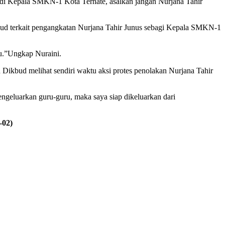
njadi Kepala SMKN-1 Kota Ternate, asalkan jangan Nurjana Tahir
ud terkait pengangkatan Nurjana Tahir Junus sebagi Kepala SMKN-1
ru.”Ungkap Nuraini.
Dikbud melihat sendiri waktu aksi protes penolakan Nurjana Tahir
eluarkan guru-guru, maka saya siap dikeluarkan dari
r-02)