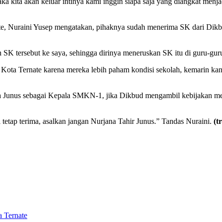
maka kita akan keluar intinya kami inggin siapa saja yang diangkat me
te, Nuraini Yusep mengatakan, pihaknya sudah menerima SK dari Dikb
n SK tersebut ke saya, sehingga dirinya meneruskan SK itu di guru-gu
ota Ternate karena mereka lebih paham kondisi sekolah, kemarin kan 
Junus sebagai Kepala SMKN-1, jika Dikbud mengambil kebijakan meng
etap terima, asalkan jangan Nurjana Tahir Junus.” Tandas Nuraini.
(t
a Ternate