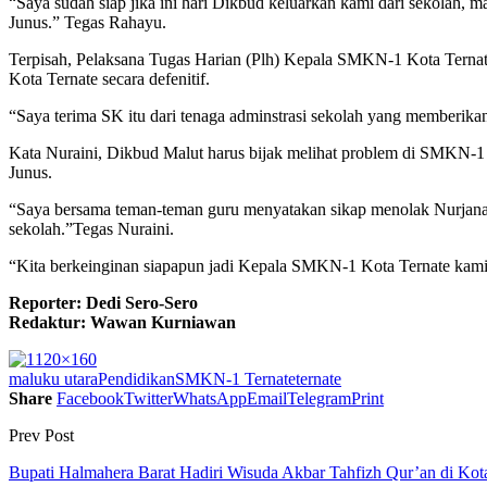
“Saya sudah siap jika ini hari Dikbud keluarkan kami dari sekolah, 
Junus.” Tegas Rahayu.
Terpisah, Pelaksana Tugas Harian (Plh) Kepala SMKN-1 Kota Terna
Kota Ternate secara defenitif.
“Saya terima SK itu dari tenaga adminstrasi sekolah yang memberika
Kata Nuraini, Dikbud Malut harus bijak melihat problem di SMKN-1 K
Junus.
“Saya bersama teman-teman guru menyatakan sikap menolak Nurjana 
sekolah.”Tegas Nuraini.
“Kita berkeinginan siapapun jadi Kepala SMKN-1 Kota Ternate kami t
Reporter: Dedi Sero-Sero
Redaktur: Wawan Kurniawan
maluku utara
Pendidikan
SMKN-1 Ternate
ternate
Share
Facebook
Twitter
WhatsApp
Email
Telegram
Print
Prev Post
Bupati Halmahera Barat Hadiri Wisuda Akbar Tahfizh Qur’an di Kot