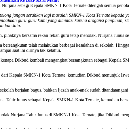
 Diusulkan ke BKPSDM Malut
 Nurjana sebagi Kepala SMKN-1 Kota Ternate ditengah semua penolak
tolong jangan serahkan lagi masalah SMKN-1 Kota Ternate kepada 
mbalikan guru-guru kami yang dimutasi karena arogansi pimpinan, stop
n lain-lain.
, pihaknya bersama rekan-rekan guru tetap menolak, Nurjana Junus 
ya bersangkutan telah melakukan berbagai kesalahan di sekolah. Hingg
ampai saat ini dirinya tak ketahui.
ah, kenapa Dikbud kembali mengangkat bersangkutan sebagai Kepala 
an dari Kepala SMKN-1 Kota Ternate, kemudian Dikbud menunjuk Iswa
i sekolah berjalan bagus, bahkan Ijazah anak-anak sudah ditandatanga
ana Tahir Junus sebagai Kepala SMKN-1 Kota Ternate, kemudian bers
nolak Nurjana Tahir Junus di SMKN-1 Kota Ternate, jika Dikbud meng