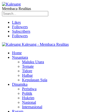
Membaca Realitas
Likes
Followers
Subscribers
Followers
Kalesang - Membaca Realitas
Home
Nusantara
Maluku Utara
Ternate
Tidore
Halbar
Kepulauan Sula
Dinamika
Peristiwa
Politik
Hukrim
Nasional
Internasional
Ragam