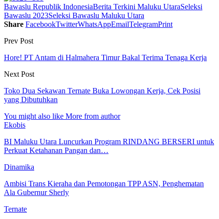
Bawaslu Republik Indonesia
Berita Terkini Maluku Utara
Seleksi
Bawaslu 2023
Seleksi Bawaslu Maluku Utara
Share
Facebook
Twitter
WhatsApp
Email
Telegram
Print
Prev Post
Hore! PT Antam di Halmahera Timur Bakal Terima Tenaga Kerja
Next Post
Toko Dua Sekawan Ternate Buka Lowongan Kerja, Cek Posisi
yang Dibutuhkan
You might also like
More from author
Ekobis
BI Maluku Utara Luncurkan Program RINDANG BERSERI untuk
Perkuat Ketahanan Pangan dan…
Dinamika
Ambisi Trans Kieraha dan Pemotongan TPP ASN, Penghematan
Ala Gubernur Sherly
Ternate