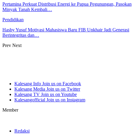
Pertamina Perkuat Distribusi Energi ke Papua Pegunungan, Pasokan
Minyak Tanah Kembali…
Pendidikan
Hasby Yusuf Motivasi Mahasiswa Baru FIB Unkhair Jadi Generasi
Berintegritas dan…
Prev
Next
Kalesang Info
Join us on Facebook
Kalesang Media
Join us on Twitter
Kalesang TV
Join us on Youtube
Kalesangofficial
Join us on Instagram
Member
Redaksi