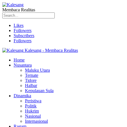
Membaca Realitas
Likes
Followers
Subscribers
Followers
Kalesang - Membaca Realitas
Home
Nusantara
Maluku Utara
Ternate
Tidore
Halbar
Kepulauan Sula
Dinamika
Peristiwa
Politik
Hukrim
Nasional
Internasional
Ragam