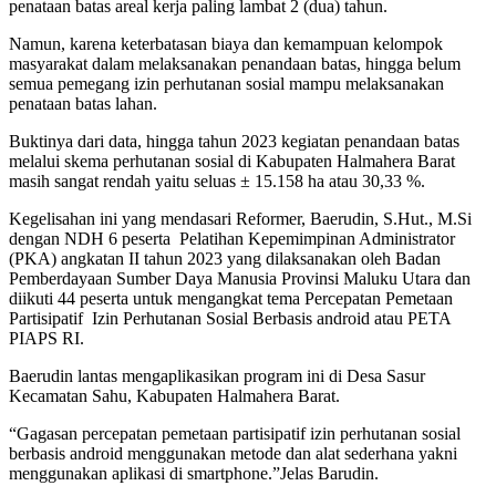
penataan batas areal kerja paling lambat 2 (dua) tahun.
Namun, karena keterbatasan biaya dan kemampuan kelompok
masyarakat dalam melaksanakan penandaan batas, hingga belum
semua pemegang izin perhutanan sosial mampu melaksanakan
penataan batas lahan.
Buktinya dari data, hingga tahun 2023 kegiatan penandaan batas
melalui skema perhutanan sosial di Kabupaten Halmahera Barat
masih sangat rendah yaitu seluas ± 15.158 ha atau 30,33 %.
Kegelisahan ini yang mendasari Reformer, Baerudin, S.Hut., M.Si
dengan NDH 6 peserta Pelatihan Kepemimpinan Administrator
(PKA) angkatan II tahun 2023 yang dilaksanakan oleh Badan
Pemberdayaan Sumber Daya Manusia Provinsi Maluku Utara dan
diikuti 44 peserta untuk mengangkat tema Percepatan Pemetaan
Partisipatif Izin Perhutanan Sosial Berbasis android atau PETA
PIAPS RI.
Baerudin lantas mengaplikasikan program ini di Desa Sasur
Kecamatan Sahu, Kabupaten Halmahera Barat.
“Gagasan percepatan pemetaan partisipatif izin perhutanan sosial
berbasis android menggunakan metode dan alat sederhana yakni
menggunakan aplikasi di smartphone.”Jelas Barudin.