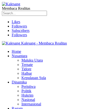
Membaca Realitas
Likes
Followers
Subscribers
Followers
Kalesang - Membaca Realitas
Home
Nusantara
Maluku Utara
Ternate
Tidore
Halbar
Kepulauan Sula
Dinamika
Peristiwa
Politik
Hukrim
Nasional
Internasional
Ragam