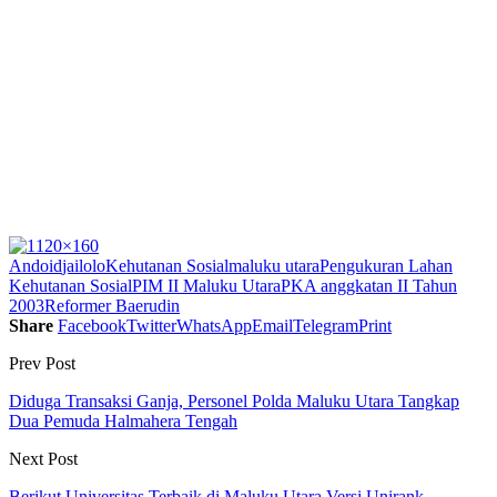
Andoid
jailolo
Kehutanan Sosial
maluku utara
Pengukuran Lahan
Kehutanan Sosial
PIM II Maluku Utara
PKA anggkatan II Tahun
2003
Reformer Baerudin
Share
Facebook
Twitter
WhatsApp
Email
Telegram
Print
Prev Post
Diduga Transaksi Ganja, Personel Polda Maluku Utara Tangkap
Dua Pemuda Halmahera Tengah
Next Post
Berikut Universitas Terbaik di Maluku Utara Versi Unirank