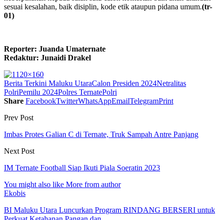
sesuai kesalahan, baik disiplin, kode etik ataupun pidana umum.
(tr-
01)
Reporter: Juanda Umaternate
Redaktur: Junaidi Drakel
Berita Terkini Maluku Utara
Calon Presiden 2024
Netralitas
Polri
Pemilu 2024
Polres Ternate
Polri
Share
Facebook
Twitter
WhatsApp
Email
Telegram
Print
Prev Post
Imbas Protes Galian C di Ternate, Truk Sampah Antre Panjang
Next Post
IM Ternate Football Siap Ikuti Piala Soeratin 2023
You might also like
More from author
Ekobis
BI Maluku Utara Luncurkan Program RINDANG BERSERI untuk
Perkuat Ketahanan Pangan dan…