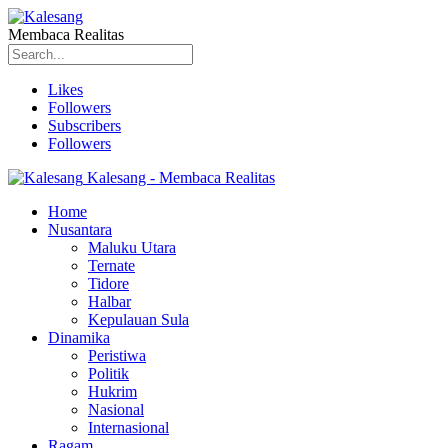
Membaca Realitas
Likes
Followers
Subscribers
Followers
Kalesang - Membaca Realitas
Home
Nusantara
Maluku Utara
Ternate
Tidore
Halbar
Kepulauan Sula
Dinamika
Peristiwa
Politik
Hukrim
Nasional
Internasional
Ragam