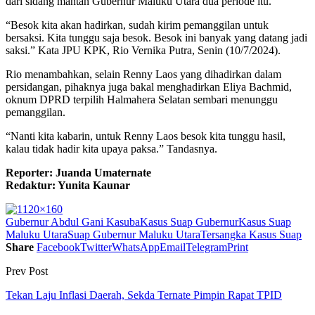
dari sidang mantan Gubernur Maluku Utara dua periode itu.
“Besok kita akan hadirkan, sudah kirim pemanggilan untuk
bersaksi. Kita tunggu saja besok. Besok ini banyak yang datang jadi
saksi.” Kata JPU KPK, Rio Vernika Putra, Senin (10/7/2024).
Rio menambahkan, selain Renny Laos yang dihadirkan dalam
persidangan, pihaknya juga bakal menghadirkan Eliya Bachmid,
oknum DPRD terpilih Halmahera Selatan sembari menunggu
pemanggilan.
“Nanti kita kabarin, untuk Renny Laos besok kita tunggu hasil,
kalau tidak hadir kita upaya paksa.” Tandasnya.
Reporter: Juanda Umaternate
Redaktur: Yunita Kaunar
Gubernur Abdul Gani Kasuba
Kasus Suap Gubernur
Kasus Suap
Maluku Utara
Suap Gubernur Maluku Utara
Tersangka Kasus Suap
Share
Facebook
Twitter
WhatsApp
Email
Telegram
Print
Prev Post
Tekan Laju Inflasi Daerah, Sekda Ternate Pimpin Rapat TPID