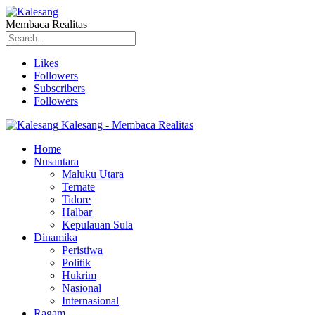
Membaca Realitas
Likes
Followers
Subscribers
Followers
Kalesang - Membaca Realitas
Home
Nusantara
Maluku Utara
Ternate
Tidore
Halbar
Kepulauan Sula
Dinamika
Peristiwa
Politik
Hukrim
Nasional
Internasional
Ragam