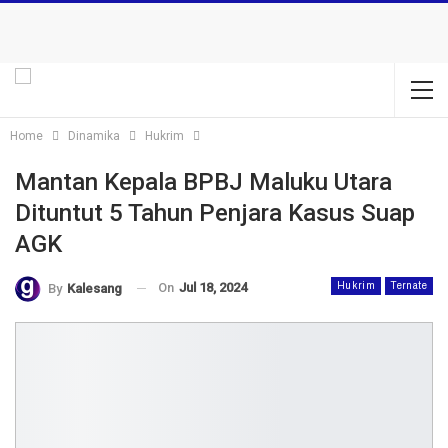
Home
Dinamika
Hukrim
Mantan Kepala BPBJ Maluku Utara
Dituntut 5 Tahun Penjara Kasus Suap
AGK
On
Jul 18, 2024
Hukrim
Ternate
By
Kalesang