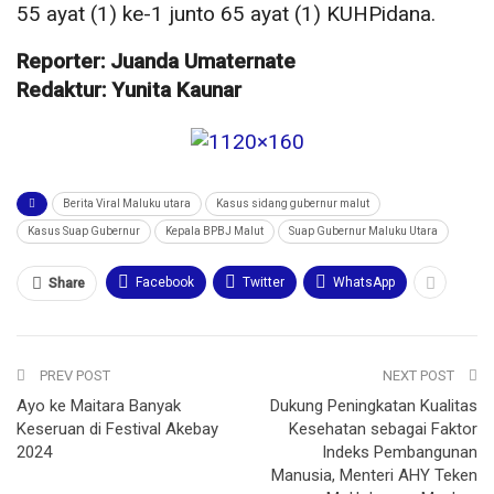
55 ayat (1) ke-1 junto 65 ayat (1) KUHPidana.
Reporter: Juanda Umaternate
Redaktur: Yunita Kaunar
Berita Viral Maluku utara
Kasus sidang gubernur malut
Kasus Suap Gubernur
Kepala BPBJ Malut
Suap Gubernur Maluku Utara
Facebook
Twitter
WhatsApp
Share
PREV POST
NEXT POST
Ayo ke Maitara Banyak
Dukung Peningkatan Kualitas
Keseruan di Festival Akebay
Kesehatan sebagai Faktor
2024
Indeks Pembangunan
Manusia, Menteri AHY Teken