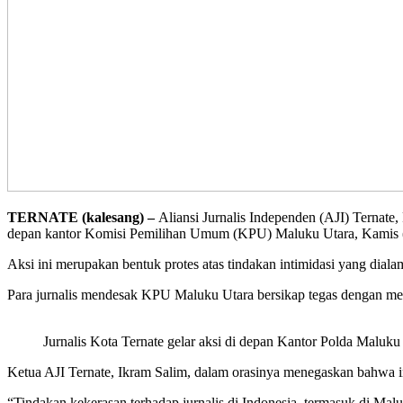
TERNATE (kalesang) –
Aliansi Jurnalis Independen (AJI) Ternate,
depan kantor Komisi Pemilihan Umum (KPU) Maluku Utara, Kamis (
Aksi ini merupakan bentuk protes atas tindakan intimidasi yang dialam
Para jurnalis mendesak KPU Maluku Utara bersikap tegas dengan memb
Jurnalis Kota Ternate gelar aksi di depan Kantor Polda Maluku 
Ketua AJI Ternate, Ikram Salim, dalam orasinya menegaskan bahwa in
“Tindakan kekerasan terhadap jurnalis di Indonesia, termasuk di Mal