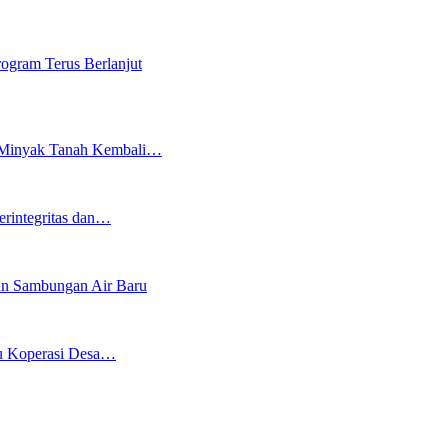
rogram Terus Berlanjut
an Minyak Tanah Kembali…
erintegritas dan…
an Sambungan Air Baru
bu Koperasi Desa…