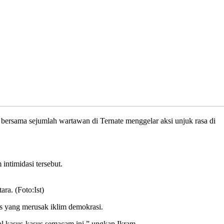
), bersama sejumlah wartawan di Ternate menggelar aksi unjuk rasa di
intimidasi tersebut.
ra. (Foto:Ist)
us yang merusak iklim demokrasi.
hal kasus-kasus semacam ini,” ungkap Ikram.