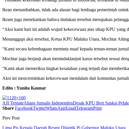
Ikran menambahkan, tidak ada alasan bagi lembaga pemerintah untuk 
Ikram juga menekankan bahwa tindakan tersebut merupakan pelang
“Aksi kami hari ini adalah wujud kekecewaan atas sikap KPU yang dia
Menanggapi aksi tersebut, Ketua KPU Maluku Utara, Mochtar Alting,
“Kami secara kelembagaan meminta maaf kepada teman-teman jurnalis
Mochtar juga berjanji akan menindaklanjuti kasus tersebut sesuai de
“Kami akan memeriksa tingkat kesalahan yang terjadi dan memberikan
Aksi ini mencerminkan kekecewaan mendalam dari komunitas jurnalis d
Edito : Yunita Kaunar
AJI Ternate
Alians Jurnalis Independen
Desak KPU Beri Sanksi Pelaku
Share
Facebook
Twitter
WhatsApp
Email
Telegram
Print
Prev Post
Lima Pjs Kepala Daerah Resmi Dilantik Pj Gubernur Maluku Utara