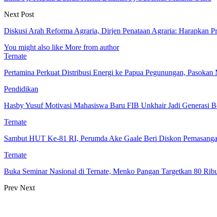
Next Post
Diskusi Arah Reforma Agraria, Dirjen Penataan Agraria: Harapkan P
You might also like
More from author
Ternate
Pertamina Perkuat Distribusi Energi ke Papua Pegunungan, Pasok
Pendidikan
Hasby Yusuf Motivasi Mahasiswa Baru FIB Unkhair Jadi Generasi B
Ternate
Sambut HUT Ke-81 RI, Perumda Ake Gaale Beri Diskon Pemasang
Ternate
Buka Seminar Nasional di Ternate, Menko Pangan Targetkan 80 Ri
Prev
Next