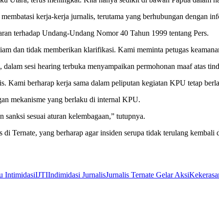
membatasi kerja-kerja jurnalis, terutama yang berhubungan dengan inf
garan terhadap Undang-Undang Nomor 40 Tahun 1999 tentang Pers.
m dan tidak memberikan klarifikasi. Kami meminta petugas keamanan ya
 dalam sesi hearing terbuka menyampaikan permohonan maaf atas tind
. Kami berharap kerja sama dalam peliputan kegiatan KPU tetap berlan
ngan mekanisme yang berlaku di internal KPU.
 sanksi sesuai aturan kelembagaan,” tutupnya.
i Ternate, yang berharap agar insiden serupa tidak terulang kembali d
 Intimidasi
IJTI
Indimidasi Jurnalis
Jurnalis Ternate Gelar Aksi
Kekerasan