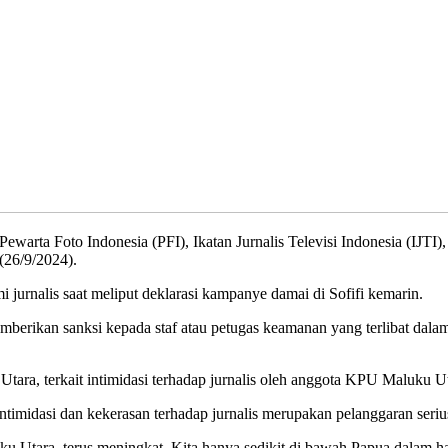
 Pewarta Foto Indonesia (PFI), Ikatan Jurnalis Televisi Indonesia (IJTI
26/9/2024).
i jurnalis saat meliput deklarasi kampanye damai di Sofifi kemarin.
erikan sanksi kepada staf atau petugas keamanan yang terlibat dalam 
Utara, terkait intimidasi terhadap jurnalis oleh anggota KPU Maluku Uta
timidasi dan kekerasan terhadap jurnalis merupakan pelanggaran seri
uku Utara, terus meningkat. Kita hanya sedikit di bawah Papua dalam 