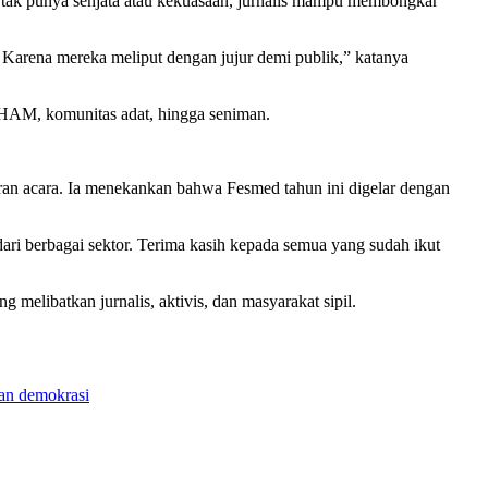
i tak punya senjata atau kekuasaan, jurnalis mampu membongkar
. Karena mereka meliput dengan jujur demi publik,” katanya
t HAM, komunitas adat, hingga seniman.
an acara. Ia menekankan bahwa Fesmed tahun ini digelar dengan
ri berbagai sektor. Terima kasih kepada semua yang sudah ikut
melibatkan jurnalis, aktivis, dan masyarakat sipil.
an demokrasi