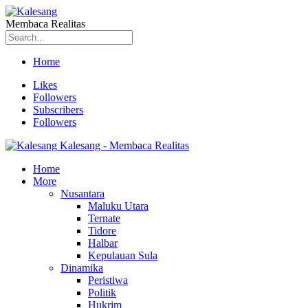
Membaca Realitas
Home
Likes
Followers
Subscribers
Followers
Kalesang - Membaca Realitas
Home
More
Nusantara
Maluku Utara
Ternate
Tidore
Halbar
Kepulauan Sula
Dinamika
Peristiwa
Politik
Hukrim