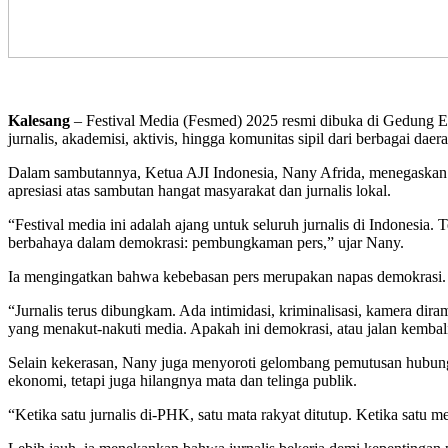
Kalesang
– Festival Media (Fesmed) 2025 resmi dibuka di Gedung E 
jurnalis, akademisi, aktivis, hingga komunitas sipil dari berbagai daera
Dalam sambutannya, Ketua AJI Indonesia, Nany Afrida, menegaskan 
apresiasi atas sambutan hangat masyarakat dan jurnalis lokal.
“Festival media ini adalah ajang untuk seluruh jurnalis di Indonesia
berbahaya dalam demokrasi: pembungkaman pers,” ujar Nany.
Ia mengingatkan bahwa kebebasan pers merupakan napas demokrasi. M
“Jurnalis terus dibungkam. Ada intimidasi, kriminalisasi, kamera dira
yang menakut-nakuti media. Apakah ini demokrasi, atau jalan kembali
Selain kekerasan, Nany juga menyoroti gelombang pemutusan hubungan
ekonomi, tetapi juga hilangnya mata dan telinga publik.
“Ketika satu jurnalis di-PHK, satu mata rakyat ditutup. Ketika satu m