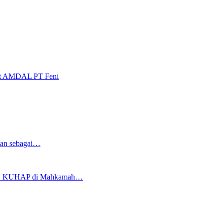
it AMDAL PT Feni
wan sebagai…
eview KUHAP di Mahkamah…