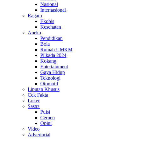
Nasional
Internasional
Ragam
Ekobis
Kesehatan
Aneka
Pendidikan
Bola
Rumah UMKM
Pilkada 2024
Kokang
Entertainment
Gaya Hidup
Teknologi
Otomotif
Liputan Khusus
Cek Fakta
Loker
Sastra
Puisi
Cerpen
Opini
Video
Advertorial