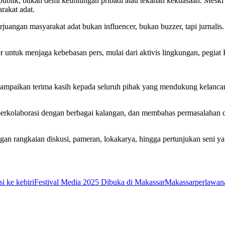
 publik, bukan demi keuntungan pribadi atau tekanan kekuasaan. Mesk
rakat adat.
rjuangan masyarakat adat bukan influencer, bukan buzzer, tapi jurnalis
or untuk menjaga kebebasan pers, mulai dari aktivis lingkungan, pegia
ampaikan terima kasih kepada seluruh pihak yang mendukung kelancar
erkolaborasi dengan berbagai kalangan, dan membahas permasalahan da
n rangkaian diskusi, pameran, lokakarya, hingga pertunjukan seni yang 
i ke kebiri
Festival Media 2025 Dibuka di Makassar
Makassar
perlawan