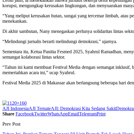
Lebih jauh, ia menekankan bahwa jurnalis bekerja demi kepentingan
korupsi, mengungkap kerusakan lingkungan, dan menyuarakan masya
“Yang meliput kerusakan hutan, sungai yang tercemar limbah, atau pe
menekankan.
Di akhir sambutan, Nany menegaskan perlunya solidaritas lintas sekt
“Melindungi jurnalis berarti melindungi demokrasi,” ujarnya.
Sementara itu, Ketua Panitia Fesmed 2025, Syahrul Ramadhan, meny
semangat kolaborasi lintas sektor.
“Tahun ini kami membuat Festival Media dengan semangat inklusif, b
memeriahkan acara ini,” ucap Syahrul.
Festival Media 2025 di Makassar akan berlangsung beberapa hari denga
AJI Indonesia
AJI Ternate
AJI: Demokrasi Kita Sedang Sakit
Demokras
Share
Facebook
Twitter
WhatsApp
Email
Telegram
Print
Prev Post