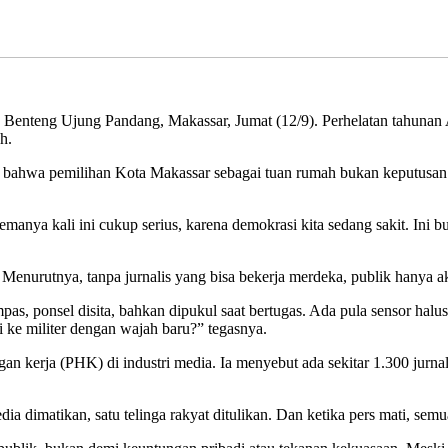
Benteng Ujung Pandang, Makassar, Jumat (12/9). Perhelatan tahunan Al
h.
bahwa pemilihan Kota Makassar sebagai tuan rumah bukan keputusan 
. Temanya kali ini cukup serius, karena demokrasi kita sedang sakit. I
enurutnya, tanpa jurnalis yang bisa bekerja merdeka, publik hanya a
mpas, ponsel disita, bahkan dipukul saat bertugas. Ada pula sensor halu
 ke militer dengan wajah baru?” tegasnya.
 kerja (PHK) di industri media. Ia menyebut ada sekitar 1.300 jurna
edia dimatikan, satu telinga rakyat ditulikan. Dan ketika pers mati, sem