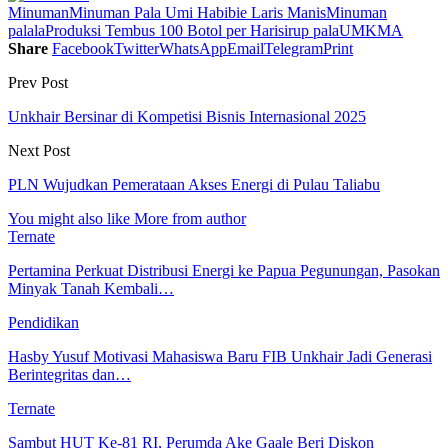
Minuman
Minuman Pala Umi Habibie Laris Manis
Minuman
palala
Produksi Tembus 100 Botol per Hari
sirup pala
UMKMA
Share
Facebook
Twitter
WhatsApp
Email
Telegram
Print
Prev Post
Unkhair Bersinar di Kompetisi Bisnis Internasional 2025
Next Post
PLN Wujudkan Pemerataan Akses Energi di Pulau Taliabu
You might also like
More from author
Ternate
Pertamina Perkuat Distribusi Energi ke Papua Pegunungan, Pasokan
Minyak Tanah Kembali…
Pendidikan
Hasby Yusuf Motivasi Mahasiswa Baru FIB Unkhair Jadi Generasi
Berintegritas dan…
Ternate
Sambut HUT Ke-81 RI, Perumda Ake Gaale Beri Diskon