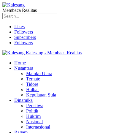
Membaca Realitas
Likes
Followers
Subscribers
Followers
Kalesang - Membaca Realitas
Home
Nusantara
Maluku Utara
Ternate
Tidore
Halbar
Kepulauan Sula
Dinamika
Peristiwa
Politik
Hukrim
Nasional
Internasional
Ragam