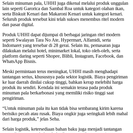
Selain minuman pala, UHHI juga dikenal melalui produk unggulan
lain seperti Garorica dan Sambal Roa untuk kategori olahan ikan,
serta Biskuit Kenari dan Makaroni Kenari untuk kategori kenari.
Seluruh produk tersebut kini telah sukses menembus ritel modern
dan pasar digital.
Produk UHHI dapat dijumpai di berbagai jaringan ritel modern
seperti Swalayan Tara No Ate, Hypermart, Alfamidi, serta
Indomaret yang tersebar di 28 gerai. Selain itu, pemasaran juga
dilakukan melalui hotel, minimarket lokal, toko oleh-oleh, serta
platform daring seperti Shopee, Blibli, Instagram, Facebook, dan
WhatsApp Bisnis.
Meski permintaan terus meningkat, UHHI masih menghadapi
tantangan serius, khususnya pada sektor logistik. Biaya pengiriman
ke luar daerah dinilai cukup tinggi, bahkan kerap melebihi harga
produk itu sendiri. Kendala ini semakin terasa pada produk
minuman pala berkarbonasi yang memiliki risiko tinggi saat
pengiriman.
“Untuk minuman pala itu kan tidak bisa sembarang kirim karena
berisiko pecah atau rusak. Biaya ongkir juga seringkali lebih mahal
dari harga produk,” jelas Seha.
Selain logistik, ketersediaan bahan baku juga menjadi tantangan