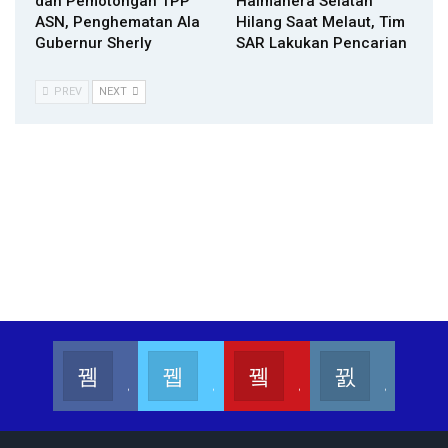
dan Pemotongan TPP
Halmahera Selatan
ASN, Penghematan Ala
Hilang Saat Melaut, Tim
Gubernur Sherly
SAR Lakukan Pencarian
PREV
NEXT
Kalesang Info
Kalesang Media
Kalesang TV
Kalesangofficial
Join us on Facebook
Join us on Twitter
Join us on Youtube
Join us on Instagram