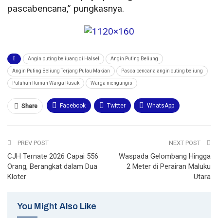
pascabencana,” pungkasnya.
Angin puting beliuang di Halsel
Angin Puting Beliung
Angin Puting Beliung Terjang Pulau Makian
Pasca bencana angin outing beliung
Puluhan Rumah Warga Rusak
Warga mengungis
Facebook
Twitter
WhatsApp
Share
Email
Telegram
Print
PREV POST
NEXT POST
CJH Ternate 2026 Capai 556
Waspada Gelombang Hingga
Orang, Berangkat dalam Dua
2 Meter di Perairan Maluku
Kloter
Utara
You Might Also Like