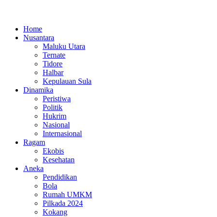
Home
Nusantara
Maluku Utara
Ternate
Tidore
Halbar
Kepulauan Sula
Dinamika
Peristiwa
Politik
Hukrim
Nasional
Internasional
Ragam
Ekobis
Kesehatan
Aneka
Pendidikan
Bola
Rumah UMKM
Pilkada 2024
Kokang