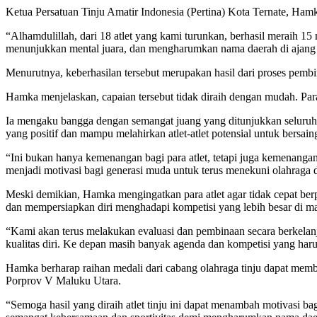
Ketua Persatuan Tinju Amatir Indonesia (Pertina) Kota Ternate, Ham
“Alhamdulillah, dari 18 atlet yang kami turunkan, berhasil meraih 1
menunjukkan mental juara, dan mengharumkan nama daerah di ajang
Menurutnya, keberhasilan tersebut merupakan hasil dari proses pembin
Hamka menjelaskan, capaian tersebut tidak diraih dengan mudah. Para
Ia mengaku bangga dengan semangat juang yang ditunjukkan seluruh atl
yang positif dan mampu melahirkan atlet-atlet potensial untuk bersaing
“Ini bukan hanya kemenangan bagi para atlet, tetapi juga kemenanga
menjadi motivasi bagi generasi muda untuk terus menekuni olahraga d
Meski demikian, Hamka mengingatkan para atlet agar tidak cepat ber
dan mempersiapkan diri menghadapi kompetisi yang lebih besar di m
“Kami akan terus melakukan evaluasi dan pembinaan secara berkelanj
kualitas diri. Ke depan masih banyak agenda dan kompetisi yang har
Hamka berharap raihan medali dari cabang olahraga tinju dapat memb
Porprov V Maluku Utara.
“Semoga hasil yang diraih atlet tinju ini dapat menambah motivasi b