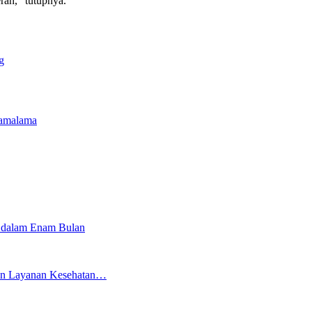
ah,” tutupnya.
g
Gamalama
 dalam Enam Bulan
tkan Layanan Kesehatan…