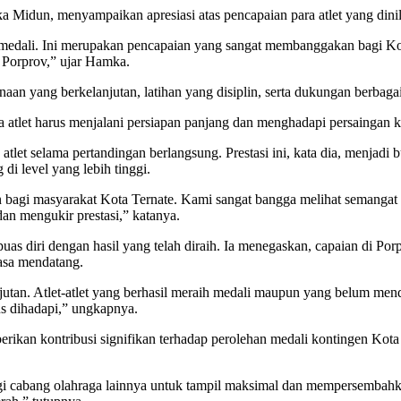
ka Midun, menyampaikan apresiasi atas pencapaian para atlet yang di
5 medali. Ini merupakan pencapaian yang sangat membanggakan bagi Kot
 Porprov,” ujar Hamka.
aan yang berkelanjutan, latihan yang disiplin, serta dukungan berbaga
 atlet harus menjalani persiapan panjang dan menghadapi persaingan ke
et selama pertandingan berlangsung. Prestasi ini, kata dia, menjadi b
 di level yang lebih tinggi.
n bagi masyarakat Kota Ternate. Kami sangat bangga melihat semangat d
an mengukir prestasi,” katanya.
puas diri dengan hasil yang telah diraih. Ia menegaskan, capaian di 
asa mendatang.
utan. Atlet-atlet yang berhasil meraih medali maupun yang belum mend
us dihadapi,” ungkapnya.
erikan kontribusi signifikan terhadap perolehan medali kontingen Kota
agi cabang olahraga lainnya untuk tampil maksimal dan mempersembahkan