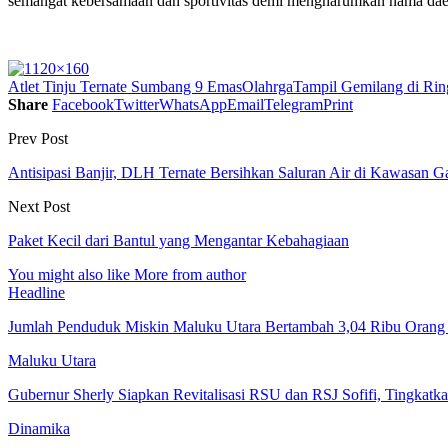
semangat kebersamaan dan sportivitas demi mengharumkan nama daer
Atlet Tinju Ternate Sumbang 9 Emas
Olahrga
Tampil Gemilang di Rin
Share
Facebook
Twitter
WhatsApp
Email
Telegram
Print
Prev Post
Antisipasi Banjir, DLH Ternate Bersihkan Saluran Air di Kawasan 
Next Post
Paket Kecil dari Bantul yang Mengantar Kebahagiaan
You might also like
More from author
Headline
Jumlah Penduduk Miskin Maluku Utara Bertambah 3,04 Ribu Orang
Maluku Utara
Gubernur Sherly Siapkan Revitalisasi RSU dan RSJ Sofifi, Tingka
Dinamika