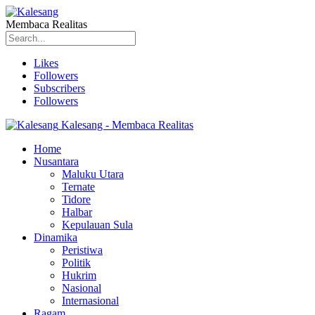
Membaca Realitas
Likes
Followers
Subscribers
Followers
Kalesang - Membaca Realitas
Home
Nusantara
Maluku Utara
Ternate
Tidore
Halbar
Kepulauan Sula
Dinamika
Peristiwa
Politik
Hukrim
Nasional
Internasional
Ragam