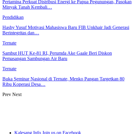
Pertamina Perkuat Distribusi Energi ke Papua Pegunungan, Pasokan
Minyak Tanah Kembali…
Pendidikan
Hasby Yusuf Motivasi Mahasiswa Baru FIB Unkhair Jadi Generasi
Berintegritas dan…
Ternate
Sambut HUT Ke-81 RI, Perumda Ake Gaale Beri Diskon
Pemasangan Sambungan Air Baru
Ternate
Buka Seminar Nasional di Ternate, Menko Pangan Targetkan 80
Ribu Koperasi Desa…
Prev
Next
Kalesang Info
Join us on Facebook