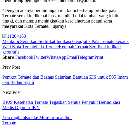
mendorong peningkatan kesejahteraan masyarakat.
“Dengan adanya perlindungan ini, kami berharap produk pala
Ternate semakin dikenal luas, memiliki nilai tambah yang lebih
tinggi, dan mampu meningkatkan kesejahteraan petani serta
masyarakat Kota Ternate,” ujarnya.
Menkum Serahkan Sertifikat Indikasi Geografis Pala Ternate kepada
Wali Kota Ternate
Pala Ternate
Rempah Ternate
Sertifikat indikasi
geografis
Share
Facebook
Twitter
WhatsApp
Email
Telegram
Print
Prev Post
Pemkot Ternate dan Baznas Salurkan Bantuan ZIS untuk 505 Imam
dan Badan Syara
Next Post
BPJS Kesehatan Ternate Tegaskan Semua Penyakit Berindikasi
Medis Dijamin JKN
You might also like
More from author
Ternate