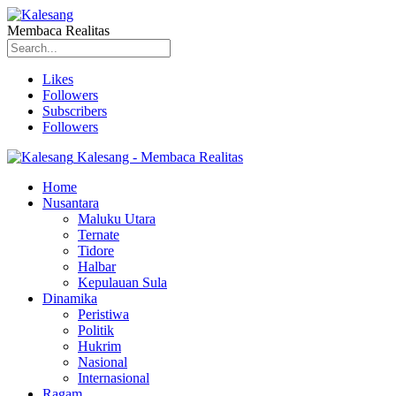
Membaca Realitas
Likes
Followers
Subscribers
Followers
Kalesang - Membaca Realitas
Home
Nusantara
Maluku Utara
Ternate
Tidore
Halbar
Kepulauan Sula
Dinamika
Peristiwa
Politik
Hukrim
Nasional
Internasional
Ragam