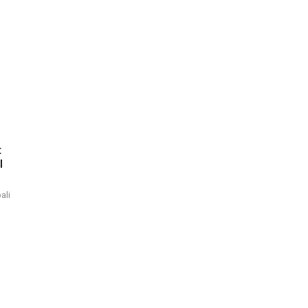
t
l
ali