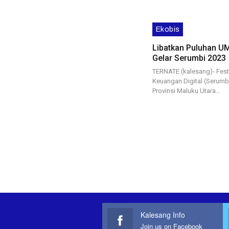
Ekobis
Libatkan Puluhan U
Gelar Serumbi 2023
TERNATE (kalesang)- Fes
Keuangan Digital (Serumbi
Provinsi Maluku Utara…
Kalesang Info
Join us on Facebook