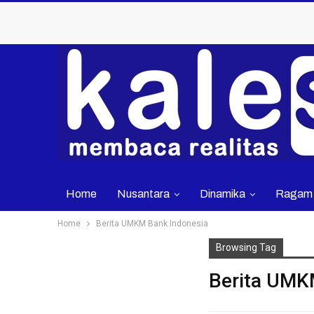
Home
Nusantara
Dinamika
Ragam
Home
Berita UMKM Bank Indonesia
Browsing Tag
Berita UMK