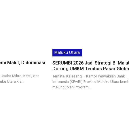
Maluku Utara
i Malut, Didominasi
SERUMBI 2026 Jadi Strategi BI Malu
Dorong UMKM Tembus Pasar Globa
 Usaha Mikro, Kecil, dan
Ternate, Kalesang – Kantor Perwakilan Bank
ku Utara kian
Indonesia (KPwBI) Provinsi Maluku Utara kemb
meluncurkan Program…