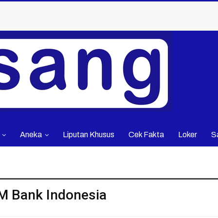
Aneka
Liputan Khusus
Cek Fakta
Loker
S
M Bank Indonesia