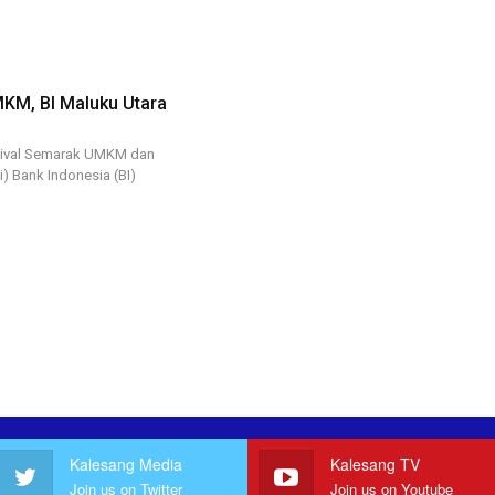
MKM, BI Maluku Utara
tival Semarak UMKM dan
) Bank Indonesia (BI)
Kalesang Media
Kalesang TV
Join us on Twitter
Join us on Youtube