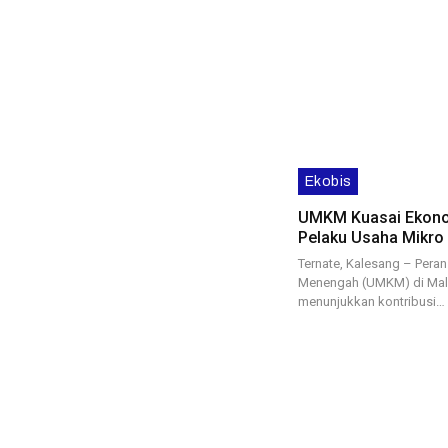
Ekobis
UMKM Kuasai Ekonom
Pelaku Usaha Mikro
Ternate, Kalesang – Peran
Menengah (UMKM) di Malu
menunjukkan kontribusi…